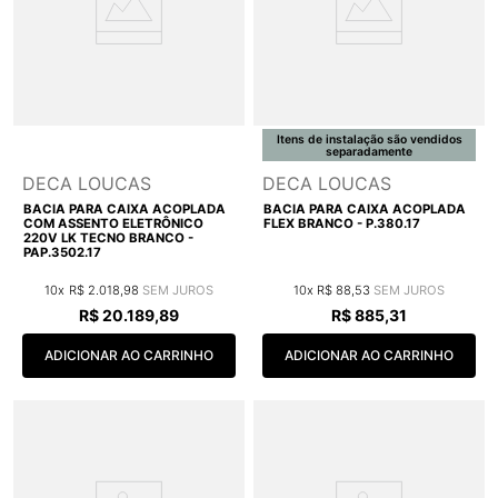
Itens de instalação são vendidos
separadamente
DECA LOUCAS
DECA LOUCAS
BACIA PARA CAIXA ACOPLADA
BACIA PARA CAIXA ACOPLADA
COM ASSENTO ELETRÔNICO
FLEX BRANCO - P.380.17
220V LK TECNO BRANCO -
PAP.3502.17
10
R$
2
.
018
,
98
10
R$
88
,
53
R$
20
.
189
,
89
R$
885
,
31
ADICIONAR AO CARRINHO
ADICIONAR AO CARRINHO