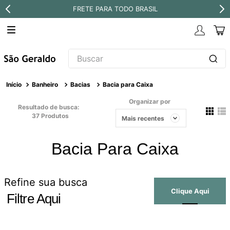
FRETE PARA TODO BRASIL
Buscar
TERMOS MAIS BUSCADOS
Banheiro
Bacias
Bacia para Caixa
1
º
revestimento
Organizar por
Resultado de busca:
2
º
níquel escovado
37
Produtos
Mais recentes
3
º
deca acabamento registro
Bacia Para Caixa
4
º
torneira
5
º
atlas
Refine sua busca
6
º
perola
Filtre Aqui
7
º
deca you
8
º
black matte