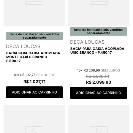
Itens de instalação são vendidos
separadamente
Itens de instalação são vendidos
separadamente
DECA LOUCAS
DECA LOUCAS
BACIA PARA CAIXA ACOPLADA
UNIC BRANCO - P.450.17
BACIA PARA CAIXA ACOPLADA
MONTE CARLO BRANCO -
P.808.17
10
R$
209
,
99
10
R$
102
,
77
R$
2
.
678
,
14
R$
1
.
027
,
71
R$
2
.
099
,
90
ADICIONAR AO CARRINHO
ADICIONAR AO CARRINHO