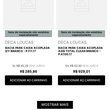
Itens de instalação são vendidos
Itens de instalação são vendidos
separadamente
separadamente
DECA LOUCAS
DECA LOUCAS
BACIA PARA CAIXA ACOPLADA
BACIA PARA CAIXA ACOPLADA
IZY BRANCO - P.111.17
AXIS TOTAL CLEAN BRANCO -
P.4700.17
3
R$
95
,
28
10
R$
92
,
90
R$
285
,
86
R$
929
,
01
ADICIONAR AO CARRINHO
ADICIONAR AO CARRINHO
MOSTRAR MAIS