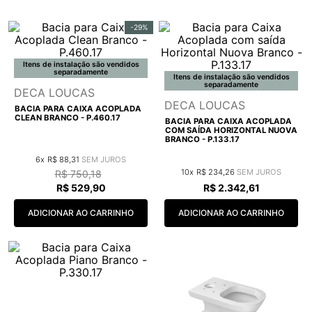
9
º
red gold
-
29%
10
º
cobre escovado
Itens de instalação são vendidos
separadamente
Itens de instalação são vendidos
separadamente
DECA LOUCAS
DECA LOUCAS
BACIA PARA CAIXA ACOPLADA
CLEAN BRANCO - P.460.17
BACIA PARA CAIXA ACOPLADA
COM SAÍDA HORIZONTAL NUOVA
BRANCO - P.133.17
6
R$
88
,
31
10
R$
234
,
26
R$
750
,
18
R$
529
,
90
R$
2
.
342
,
61
ADICIONAR AO CARRINHO
ADICIONAR AO CARRINHO