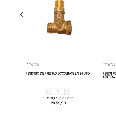
COMPRAR AGORA
VEJA MAIS
DOCOL
DOCO
VC 28 MM
REGISTRO DE PRESSÃO DOCOLBASE 3/4 BRUTO
REGISTRO
SENTIDO 
－
＋
1
R$
59
,
90
R$
59
,
90