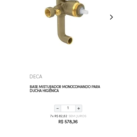
COMPRAR AGORA
VEJA MAIS
DECA
DOCO
BASE MISTURADOR MONOCOMANDO PARA
REGISTRO
DUCHA HIGIÊNICA
CHUVEIRO
－
＋
7
R$
82
,
62
R$
578
,
36