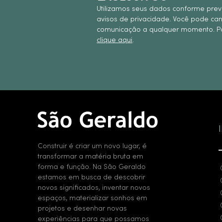
Utilizamos seus dados conforme prev
avisos de privacidade. Você pode ca
comunicação a qualquer momento. Pa
clique aqui
.
Construir é criar um novo lugar, é
transformar a matéria bruta em
forma e função. Na São Geraldo
estamos em busca de descobrir
novos significados, inventar novos
espaços, materializar sonhos em
projetos e desenhar novas
experiências para que possamos