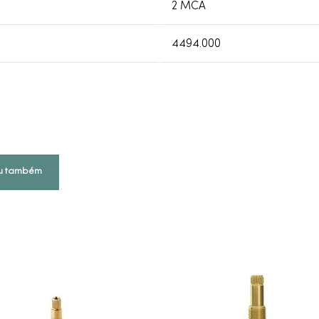
2 MCA
4494.000
u também