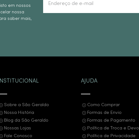
isto em nossos
ncelar nossa
ra saber mais,
INSTITUCIONAL
AJUDA
Sobre a São Geraldo
Como Comprar
Nossa História
Formas de Envio
Blog da São Geraldo
Formas de Pagamento
Nossas Lojas
Política de Troca e Dev
Fale Conosco
Política de Privacidade