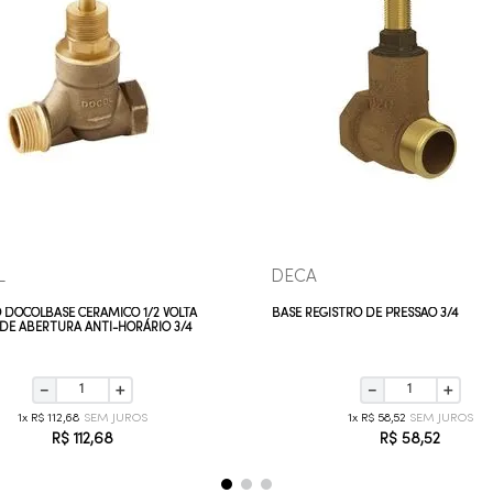
COMPRAR AGORA
COMPRAR AGORA
VEJA MAIS
VEJA MAIS
L
DECA
 DOCOLBASE CERÂMICO 1/2 VOLTA
BASE REGISTRO DE PRESSÃO 3/4
DE ABERTURA ANTI-HORÁRIO 3/4
－
＋
－
＋
1
R$
112
,
68
1
R$
58
,
52
R$
112
,
68
R$
58
,
52