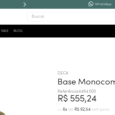
WhatsApp
Buscar
TERMOS MAIS BUSCADOS
SALE
BLOG
1
º
revestimento
2
º
níquel escovado
3
º
deca acabamento registro
4
º
torneira
5
º
atlas
DECA
6
º
perola
Base Monocom
7
º
deca you
Referência
4494.000
R$
555
,
24
8
º
black matte
9
º
red gold
6
R$
92
,
54