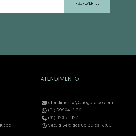
INSCREVER-SE
ATENDIMENTO
atendimento@saogeraldo.com
(61) 99904-2196
(61) 3233-4122
olução
Seg. a Sex: das 08:30 às 18:00