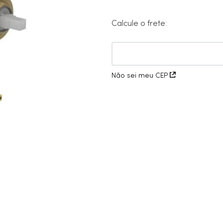
10
º
cobre escovado
Calcule o frete:
Não sei meu CEP