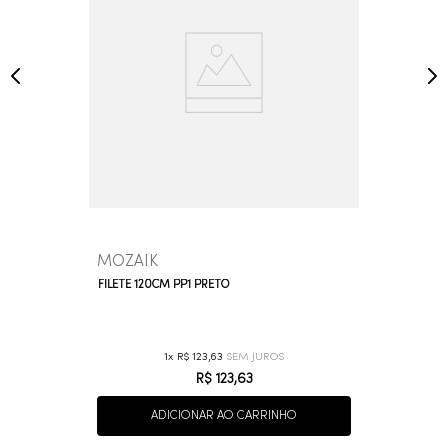
MOZAIK
FILETE 120CM PP1 PRETO
1
R$
123
,
63
R$
123
,
63
ADICIONAR AO CARRINHO