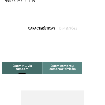
Não sei meu CEP
CARACTERÍSTICAS
DIMENSÕES
Quem viu, viu
Quem comprou,
também
comprou também