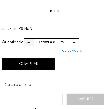
ou
0
x
de
R$
NaN
－
＋
Quantidade
Calculadora
COMPRAR
Calcule o frete: