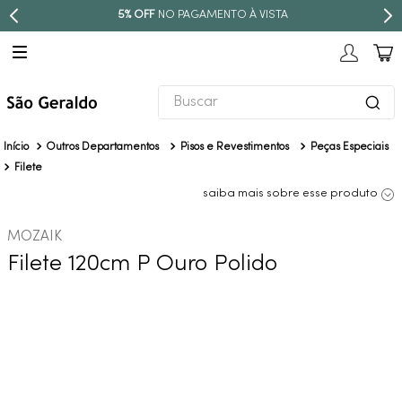
5% OFF
NO PAGAMENTO À VISTA
Buscar
TERMOS MAIS BUSCADOS
Outros Departamentos
Pisos e Revestimentos
Peças Especiais
1
º
revestimento
Filete
2
º
torneira
saiba mais sobre esse produto
3
º
níquel escovado
MOZAIK
4
º
deca acabamento registro
Filete 120cm P Ouro Polido
5
º
perola
6
º
atlas
7
º
red gold
8
º
black matte