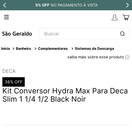
5% OFF
NO PAGAMENTO À VISTA
Buscar
TERMOS MAIS BUSCADOS
Banheiro
Complementares
Sistemas de Descarga
1
º
revestimento
saiba mais sobre esse produto
2
º
níquel escovado
DECA
3
º
deca acabamento registro
38%
OFF
4
º
torneira
Kit Conversor Hydra Max Para Deca
5
º
perola
Slim 1 1/4 1/2 Black Noir
6
º
atlas
7
º
black matte
8
º
red gold