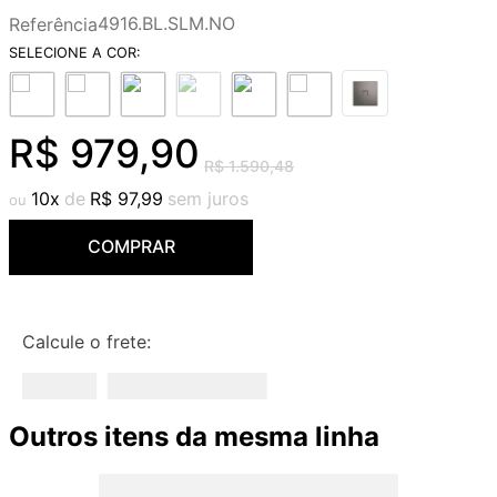
9
º
deca you
4916.BL.SLM.NO
Referência
10
º
cobre escovado
R$
979
,
90
R$
1
.
590
,
48
10
R$
97
,
99
COMPRAR
Calcule o frete:
Outros itens da mesma linha