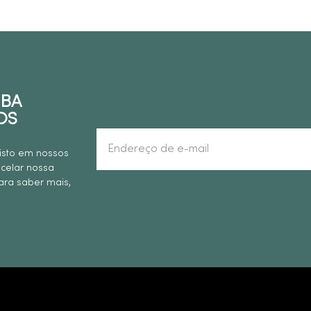
EBA
OS
isto em nossos
ncelar nossa
ra saber mais,