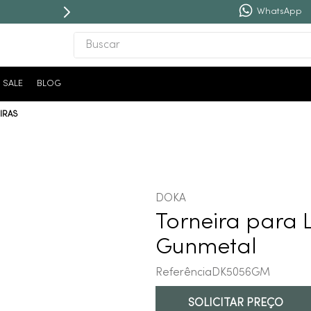
WhatsApp
Buscar
TERMOS MAIS BUSCADOS
SALE
BLOG
1
º
revestimento
IRAS
2
º
níquel escovado
3
º
deca acabamento registro
4
º
torneira
5
º
atlas
DOKA
6
º
perola
Torneira para 
7
º
deca you
Gunmetal
8
º
black matte
Referência
DK5056GM
9
º
red gold
SOLICITAR PREÇO