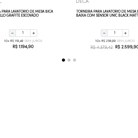
L
DECA
 PARA LAVATÓRIO DE MESA BICA
TORNEIRA PARA LAVATÓRIO DE MESA 
ILLO GRAFITE ESCOVADO
BAIXA COM SENSOR UNIC BLACK MAT
－
＋
－
＋
10
R$
119
,
49
10
R$
259
,
99
R$
1
.
194
,
90
R$
2
.
599
,
9
R$
4
.
379
,
42