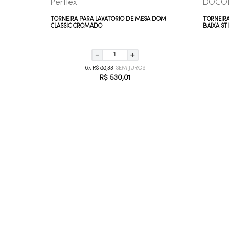
Perflex
DOCO
BICA ALTA
TORNEIRA PARA LAVATÓRIO DE MESA DOM
TORNEIRA
CLASSIC CROMADO
BAIXA ST
－
＋
6
R$
88
,
33
R$
530
,
01