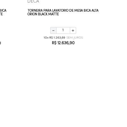
DECA
DECA
BICA
TORNEIRA PARA LAVATÓRIO DE MESA BICA ALTA
TORNEIRA
TE
ORION BLACK MATTE
CROMAD
－
＋
10
R$
1
.
263
,
69
R$
12
.
636
,
90
0