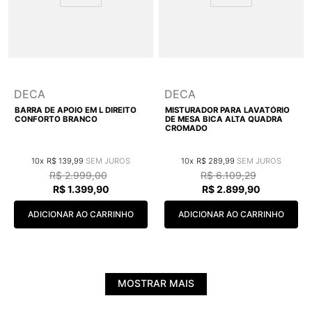
DECA
DECA
BARRA DE APOIO EM L DIREITO
MISTURADOR PARA LAVATÓRIO
CONFORTO BRANCO
DE MESA BICA ALTA QUADRA
CROMADO
10
R$
139
,
99
10
R$
289
,
99
R$
2
.
999
,
00
R$
6
.
109
,
29
R$
1
.
399
,
90
R$
2
.
899
,
90
ADICIONAR AO CARRINHO
ADICIONAR AO CARRINHO
MOSTRAR MAIS