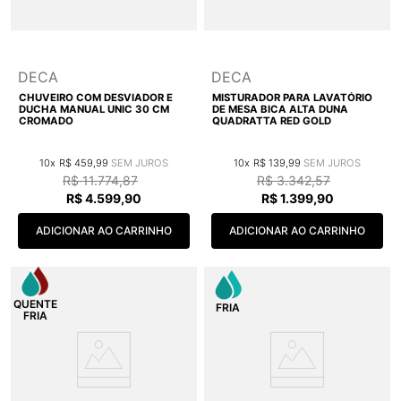
DECA
DECA
CHUVEIRO COM DESVIADOR E
MISTURADOR PARA LAVATÓRIO
DUCHA MANUAL UNIC 30 CM
DE MESA BICA ALTA DUNA
CROMADO
QUADRATTA RED GOLD
10
R$
459
,
99
10
R$
139
,
99
R$
11
.
774
,
87
R$
3
.
342
,
57
R$
4
.
599
,
90
R$
1
.
399
,
90
ADICIONAR AO CARRINHO
ADICIONAR AO CARRINHO