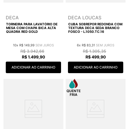
DECA
DECA LOUCAS
TORNEIRA PARA LAVATÓRIO DE
CUBA SOBREPOR REDONDA COM
MESA COM CHAPA BICA ALTA
TEXTURA DECA SEDA BRANCO
QUADRA RED GOLD
FOSCO - L.1050.TC.16
10
R$
149
,
99
6
R$
83
,
31
R$
3
.
942
,
66
R$
1
.
305
,
35
R$
1
.
499
,
90
R$
499
,
90
ADICIONAR AO CARRINHO
ADICIONAR AO CARRINHO