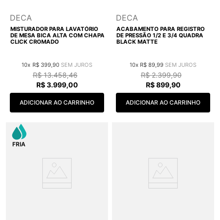
DECA
DECA
MISTURADOR PARA LAVATÓRIO
ACABAMENTO PARA REGISTRO
DE MESA BICA ALTA COM CHAPA
DE PRESSÃO 1/2 E 3/4 QUADRA
CLICK CROMADO
BLACK MATTE
10
R$
399
,
90
10
R$
89
,
99
R$
13
.
458
,
46
R$
2
.
399
,
90
R$
3
.
999
,
00
R$
899
,
90
ADICIONAR AO CARRINHO
ADICIONAR AO CARRINHO