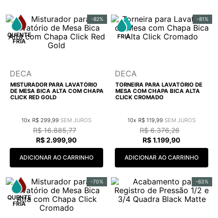
9
º
cobre escovado
-
82%
-
81%
10
º
grafite escovado
DECA
DECA
MISTURADOR PARA LAVATÓRIO
TORNEIRA PARA LAVATÓRIO DE
DE MESA BICA ALTA COM CHAPA
MESA COM CHAPA BICA ALTA
CLICK RED GOLD
CLICK CROMADO
10
R$
299
,
99
10
R$
119
,
99
R$
16
.
885
,
77
R$
6
.
376
,
26
R$
2
.
999
,
90
R$
1
.
199
,
90
ADICIONAR AO CARRINHO
ADICIONAR AO CARRINHO
-
70%
-
63%