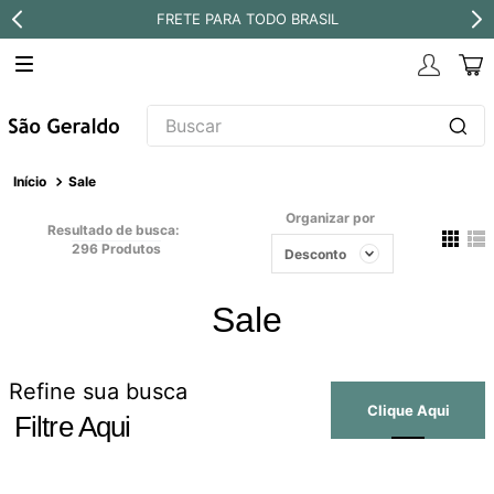
FRETE PARA TODO BRASIL
Buscar
TERMOS MAIS BUSCADOS
Sale
1
º
revestimento
Organizar por
Resultado de busca:
2
º
níquel escovado
296
Produtos
Desconto
3
º
torneira
Sale
4
º
atlas
5
º
red gold
Refine sua busca
6
º
black matte
Filtre Aqui
7
º
perola
8
º
deca you