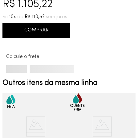
R$
1
.
105
,
22
9
º
cobre escovado
10
º
grafite escovado
10
R$
110
,
52
COMPRAR
Calcule o frete:
Outros itens da mesma linha