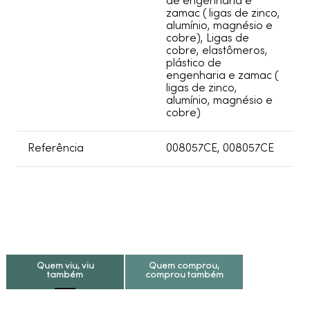
de engenharia e
zamac ( ligas de zinco,
alumínio, magnésio e
cobre), Ligas de
cobre, elastômeros,
plástico de
engenharia e zamac (
ligas de zinco,
alumínio, magnésio e
cobre)
Referência
008057CE, 008057CE
Quem viu, viu
Quem comprou,
também
comprou também