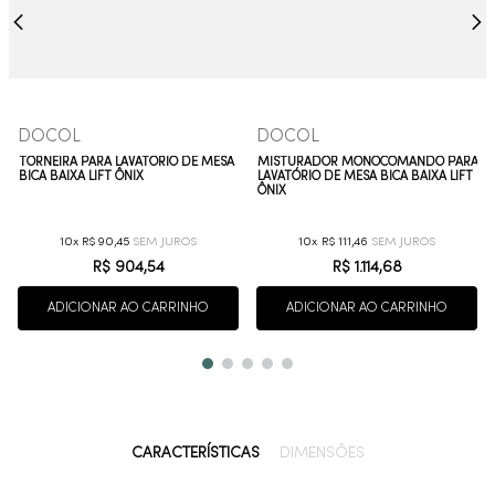
DOCOL
DOCOL
TORNEIRA PARA LAVATÓRIO DE MESA
MISTURADOR MONOCOMANDO PARA
BICA BAIXA LIFT ÔNIX
LAVATÓRIO DE MESA BICA BAIXA LIFT
ÔNIX
10
R$
90
,
45
10
R$
111
,
46
R$
904
,
54
R$
1
.
114
,
68
ADICIONAR AO CARRINHO
ADICIONAR AO CARRINHO
CARACTERÍSTICAS
DIMENSÕES