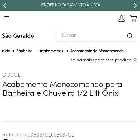
5% OFF
NO PAGAMENTO À VISTA
Buscar
TERMOS MAIS BUSCADOS
Banheiro
Acabamentos
Acabamento de Monocomando
1
º
revestimento
saiba mais sobre esse produto
2
º
torneira
DOCOL
3
º
níquel escovado
Acabamento Monocomando para
4
º
deca acabamento registro
Banheira e Chuveiro 1/2 Lift Ônix
5
º
perola
6
º
atlas
7
º
red gold
8
º
black matte
Referência
008057CE
008057CE