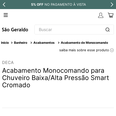
5% OFF
NO PAGAMENTO À VISTA
Buscar
TERMOS MAIS BUSCADOS
Banheiro
Acabamentos
Acabamento de Monocomando
1
º
revestimento
saiba mais sobre esse produto
2
º
níquel escovado
DECA
3
º
deca acabamento registro
Acabamento Monocomando para
4
º
torneira
Chuveiro Baixa/Alta Pressão Smart
Cromado
5
º
atlas
6
º
perola
7
º
deca you
8
º
black matte