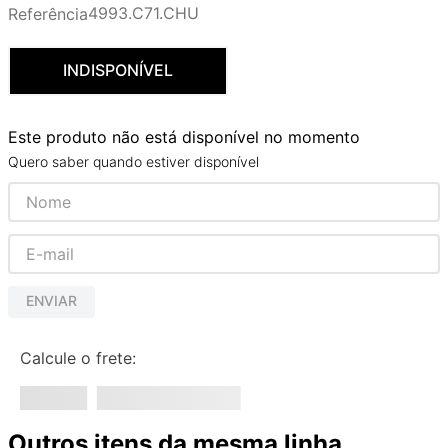
4993.C71.CHU
Referência
9
º
red gold
10
º
cobre escovado
INDISPONÍVEL
Este produto não está disponível no momento
Quero saber quando estiver disponível
ENVIAR
Calcule o frete:
Outros itens da mesma linha