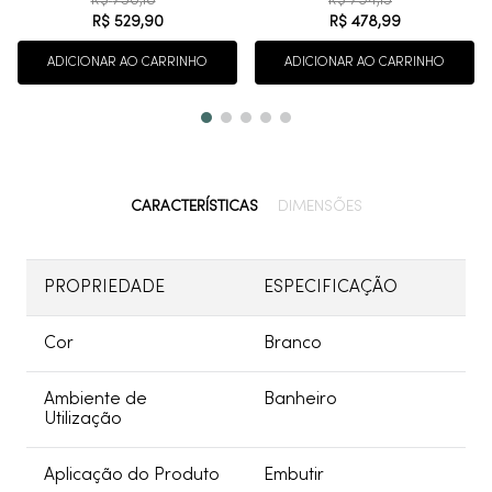
R$
750
,
18
R$
794
,
15
R$
529
,
90
R$
478
,
99
ADICIONAR AO CARRINHO
ADICIONAR AO CARRINHO
CARACTERÍSTICAS
DIMENSÕES
PROPRIEDADE
ESPECIFICAÇÃO
Cor
Branco
Ambiente de
Banheiro
Utilização
Aplicação do Produto
Embutir