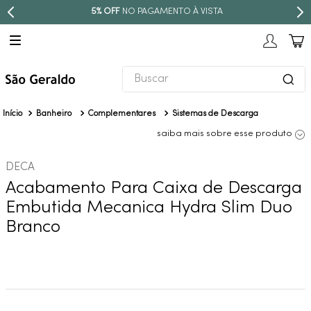
5% OFF
NO PAGAMENTO À VISTA
Buscar
TERMOS MAIS BUSCADOS
Banheiro
Complementares
Sistemas de Descarga
1
º
revestimento
saiba mais sobre esse produto
2
º
níquel escovado
DECA
3
º
deca acabamento registro
Acabamento Para Caixa de Descarga
4
º
torneira
Embutida Mecanica Hydra Slim Duo
5
º
atlas
Branco
6
º
perola
7
º
deca you
8
º
black matte