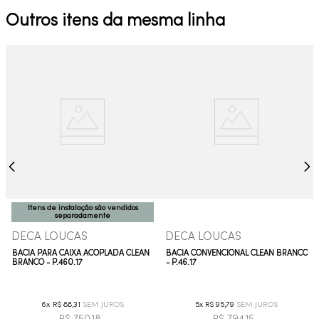
Outros itens da mesma linha
Itens de instalação são vendidos
separadamente
DECA LOUCAS
DECA LOUCAS
BACIA PARA CAIXA ACOPLADA CLEAN
BACIA CONVENCIONAL CLEAN BRANCO
BRANCO - P.460.17
- P.46.17
6
R$
88
,
31
5
R$
95
,
79