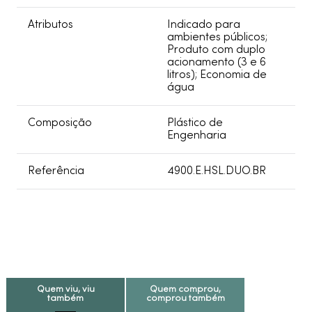
Atributos
Indicado para
ambientes públicos;
Produto com duplo
acionamento (3 e 6
litros); Economia de
água
Composição
Plástico de
Engenharia
Referência
4900.E.HSL.DUO.BR
Quem viu, viu
Quem comprou,
também
comprou também