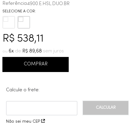
Referência
4900.E.HSL.DUO.BR
9
º
red gold
10
º
cobre escovado
R$
538
,
11
6
R$
89
,
68
COMPRAR
Calcule o frete:
Não sei meu CEP