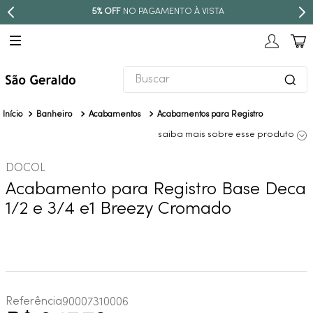
5% OFF
NO PAGAMENTO À VISTA
Buscar
TERMOS MAIS BUSCADOS
Banheiro
Acabamentos
Acabamentos para Registro
1
º
revestimento
saiba mais sobre esse produto
2
º
torneira
DOCOL
3
º
níquel escovado
Acabamento para Registro Base Deca
4
º
deca acabamento registro
1/2 e 3/4 e1 Breezy Cromado
5
º
perola
6
º
atlas
7
º
red gold
8
º
black matte
Referência
90007310006