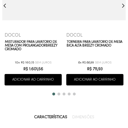
DOCOL
DOCOL
MISTURADOR PARA LAVATÓRIO DE
TORNEIRA PARA LAVATÓRIO DE MESA
MESA COM PROLANGADORBREEZY
BICA ALTA BREEZY CROMADO
CROMADO
10
R$
160
,
15
8
R$
88
,
99
R$
1
.
601
,
56
R$
711
,
93
ADICIONAR AO CARRINHO
ADICIONAR AO CARRINHO
CARACTERÍSTICAS
DIMENSÕES