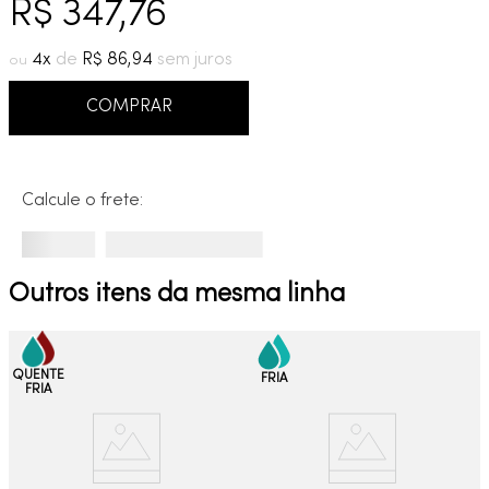
R$
347
,
76
9
º
cobre escovado
10
º
grafite escovado
4
R$
86
,
94
COMPRAR
Calcule o frete:
Outros itens da mesma linha