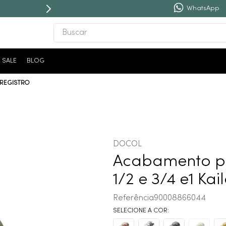
WhatsApp
Buscar
TERMOS MAIS BUSCADOS
SALE
BLOG
1
º
revestimento
 REGISTRO
2
º
torneira
3
º
niquel escovado
4
º
deca acabamento registro
5
º
perola
DOCOL
6
º
atlas
Acabamento pa
7
º
black matte
1/2 e 3/4 e1 Ka
8
º
red gold
Referência
90008866044
9
º
cobre escovado