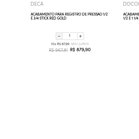
DECA
DOCO
ECA 1/2 E
ACABAMENTO PARA REGISTRO DE PRESSÃO 1/2
ACABAME
E 3/4 STICK RED GOLD
1/2 E 1 1
－
＋
10
R$
87
,
99
R$
879
,
90
R$
967
,
81