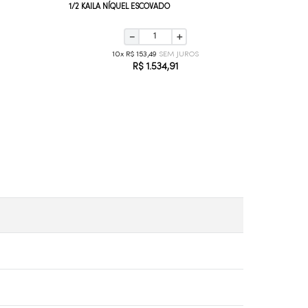
1/2 KAILA NÍQUEL ESCOVADO
－
＋
10
R$
153
,
49
R$
1
.
534
,
91