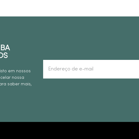
EBA
OS
isto em nossos
ncelar nossa
ra saber mais,