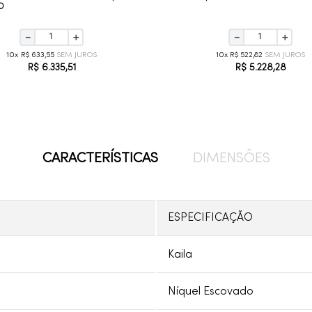
O
－
＋
－
＋
10
R$
633
,
55
10
R$
522
,
82
R$
6
.
335
,
51
R$
5
.
228
,
28
CARACTERÍSTICAS
DIMENSÕES
ESPECIFICAÇÃO
Kaila
Níquel Escovado