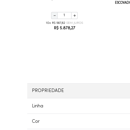
ESCOVAD
－
＋
10
R$
587
,
82
R$
5
.
878
,
27
PROPRIEDADE
Linha
Cor