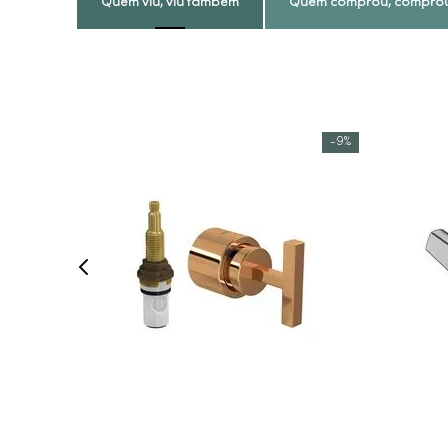
Quem viu, viu também
Quem comprou, compro
-
9%
COMPRAR AGORA
VEJA MAIS