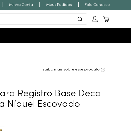
|
|
|
Minha Conta
Meus Pedidos
Fale Conosco
saiba mais sobre esse produto
ra Registro Base Deca
ila Níquel Escovado