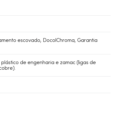
amento escovado, DocolChroma, Garantia
, plástico de engenharia e zamac (ligas de
cobre).