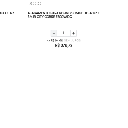
DOCOL
DECA
OCOL 1/2
ACABAMENTO PARA REGISTRO BASE DECA 1/2 E
ACABAMEN
3/4 E1 CITY COBRE ESCOVADO
3/4 JADE
－
＋
4
R$
94
,
68
R$
378
,
72