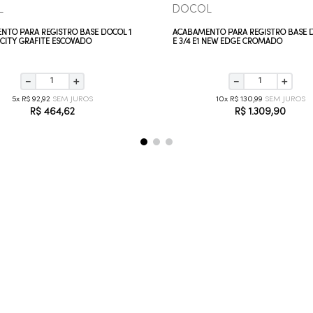
L
DOCOL
NTO PARA REGISTRO BASE DOCOL 1
ACABAMENTO PARA REGISTRO BASE D
/4 CITY GRAFITE ESCOVADO
E 3/4 E1 NEW EDGE CROMADO
－
＋
－
＋
5
R$
92
,
92
10
R$
130
,
99
R$
464
,
62
R$
1
.
309
,
90