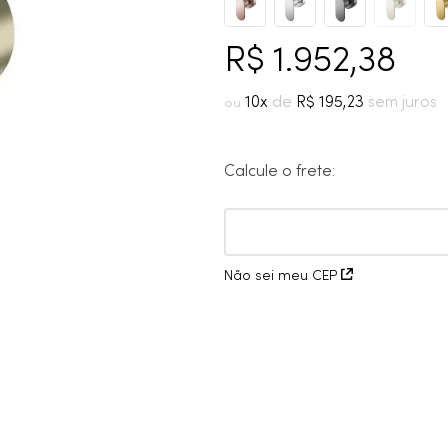
10
º
grafite escovado
R$
1
.
952
,
38
10
R$
195
,
23
Calcule o frete:
Não sei meu CEP