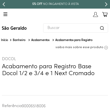
5% OFF
NO PAGAMENTO À VISTA
Buscar
TERMOS MAIS BUSCADOS
Banheiro
Acabamentos
Acabamentos para Registro
1
º
revestimento
saiba mais sobre esse produto
2
º
níquel escovado
DOCOL
3
º
deca acabamento registro
Acabamento para Registro Base
4
º
torneira
Docol 1/2 e 3/4 e 1 Next Cromado
5
º
atlas
6
º
perola
7
º
deca you
8
º
black matte
Referência
90006518006