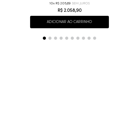
10
R$
205
,
89
R$
2
.
058
,
90
ADICIONAR AO CARRINHO