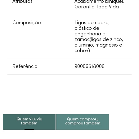
Atributos
Acabamento biníquel,
Garantia Toda Vida
Composição
Ligas de cobre,
plástico de
engenharia e
zamac(ligas de zinco,
aluminio, magnesio e
cobre).
Referência
90006518006
Quem viu, viu
Quem comprou,
também
comprou também