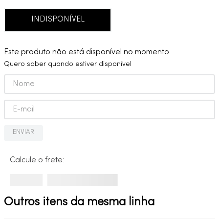
9
º
red gold
INDISPONÍVEL
10
º
cobre escovado
Este produto não está disponível no momento
Quero saber quando estiver disponível
ENVIAR
Calcule o frete:
Outros itens da mesma linha