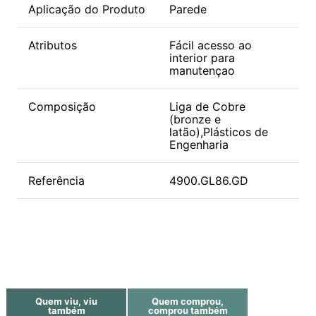
Aplicação do Produto
Parede
Atributos
Fácil acesso ao
interior para
manutençao
Composição
Liga de Cobre
(bronze e
latão),Plásticos de
Engenharia
Referência
4900.GL86.GD
Quem viu, viu
Quem comprou,
também
comprou também