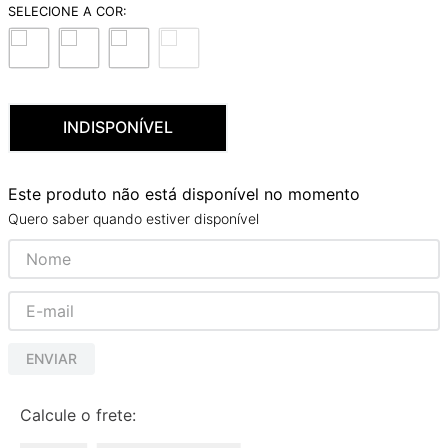
9
º
red gold
10
º
cobre escovado
INDISPONÍVEL
Este produto não está disponível no momento
Quero saber quando estiver disponível
ENVIAR
Calcule o frete: