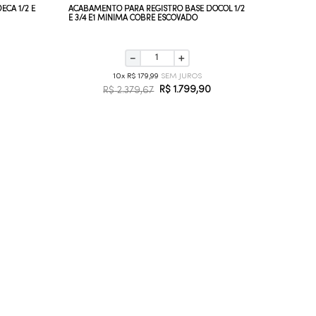
CA 1/2 E
ACABAMENTO PARA REGISTRO BASE DOCOL 1/2
ACABAMEN
E 3/4 E1 MINIMA COBRE ESCOVADO
E 3/4 UNI
－
＋
10
R$
179
,
99
R$
1
.
799
,
90
R$
2
.
379
,
67