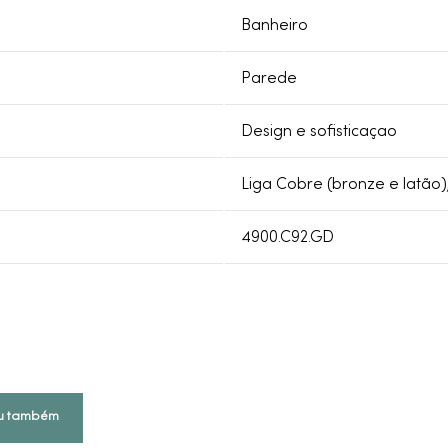
Banheiro
Parede
Design e sofisticaçao
Liga Cobre (bronze e latão)
4900.C92.GD
u também