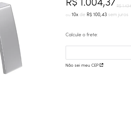
10
º
cobre escovado
R$
1
.
004
,
37
R$
1
.
43
10
R$
100
,
43
Calcule o frete:
Não sei meu CEP