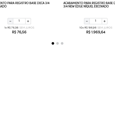
NTO PARA REGISTRO BASE DECA 3/4
ACABAMENTO PARA REGISTRO BASE DE
MADO
3/4 NEW EDGE NÍQUEL ESCOVADO
－
＋
－
＋
1
R$
76
,
56
10
R$
196
,
96
R$
76
,
56
R$
1
.
969
,
64