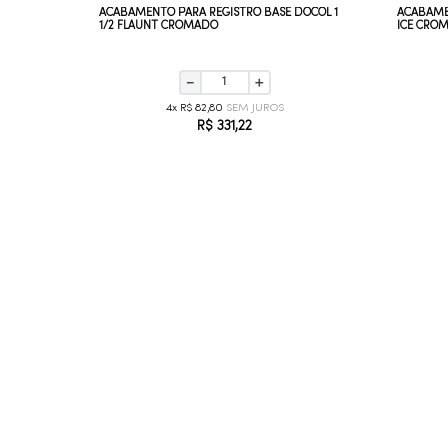
TA 1 1/4
ACABAMENTO PARA REGISTRO BASE DOCOL 1
ACABAME
1/2 FLAUNT CROMADO
ICE CRO
－
＋
4
R$
82
,
80
R$
331
,
22