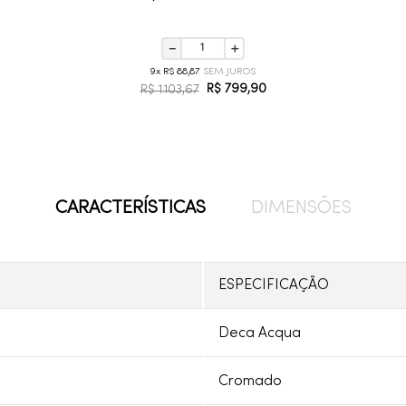
－
＋
9
R$
88
,
87
R$
799
,
90
R$
1
.
103
,
67
CARACTERÍSTICAS
DIMENSÕES
ESPECIFICAÇÃO
Deca Acqua
Cromado