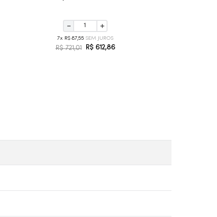
－
＋
7
R$
87
,
55
R$
612
,
86
R$
721
,
01