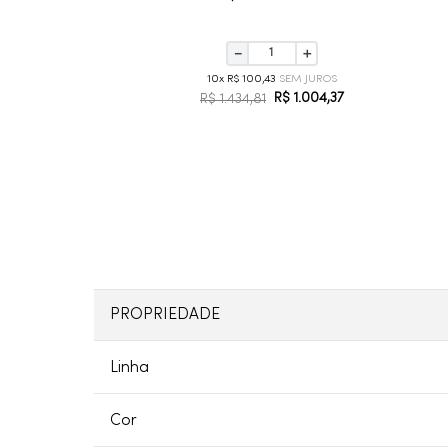
－
＋
10
R$
100
,
43
R$
1
.
004
,
37
R$
1
.
434
,
81
PROPRIEDADE
Linha
Cor