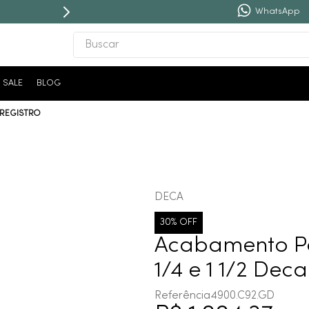
WhatsApp
Buscar
TERMOS MAIS BUSCADOS
SALE
BLOG
1
º
revestimento
 REGISTRO
2
º
níquel escovado
3
º
deca acabamento registro
4
º
torneira
5
º
perola
DECA
6
º
atlas
30%
OFF
7
º
red gold
Acabamento Pa
8
º
black matte
1/4 e 1 1/2 De
9
º
deca you
Referência
4900.C92.GD