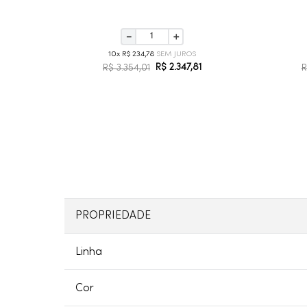
－
＋
10
R$
234
,
78
R$
2
.
347
,
81
R$
3
.
354
,
01
R
PROPRIEDADE
Linha
Cor