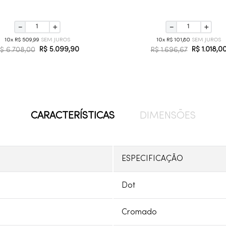
－
＋
－
＋
10
R$
509
,
99
10
R$
101
,
80
R$
5
.
099
,
90
R$
1
.
018
,
0
$
6
.
708
,
00
R$
1
.
696
,
67
CARACTERÍSTICAS
DIMENSÕES
ESPECIFICAÇÃO
Dot
Cromado