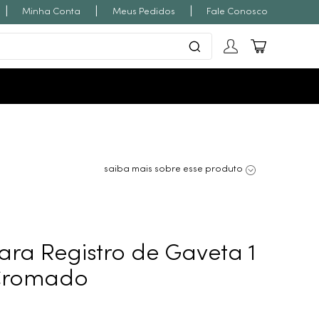
|
|
|
Minha Conta
Meus Pedidos
Fale Conosco
saiba mais sobre esse produto
ra Registro de Gaveta 1
t Cromado