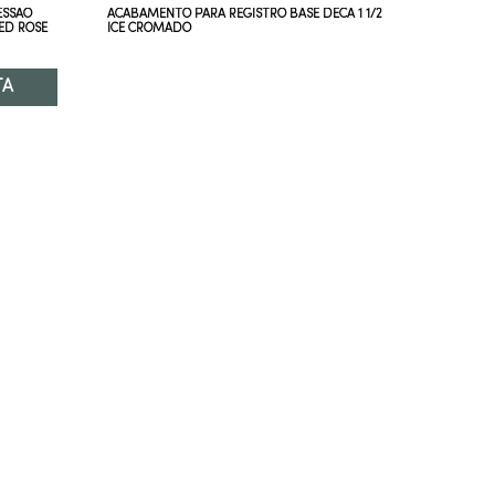
ESSÃO
ACABAMENTO PARA REGISTRO BASE DECA 1 1/2
ACABAMEN
HED ROSE
ICE CROMADO
TITANIO
TA