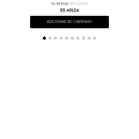
6
R$
81
,
92
R$
491
,
54
ADICIONAR AO CARRINHO