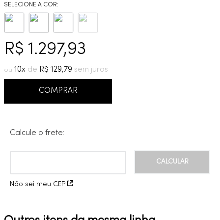
9
º
cobre escovado
10
º
grafite escovado
R$
1
.
297
,
93
10
R$
129
,
79
COMPRAR
Calcule o frete:
Não sei meu CEP