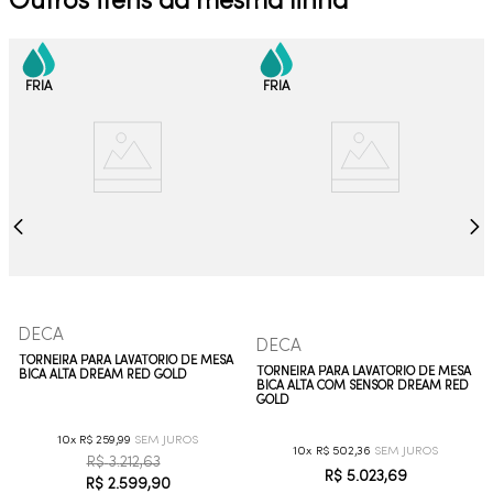
Outros itens da mesma linha
DECA
DECA
TORNEIRA PARA LAVATÓRIO DE MESA
TORNEIRA PARA LAVATÓRIO DE MESA
BICA ALTA DREAM RED GOLD
BICA ALTA COM SENSOR DREAM RED
GOLD
10
R$
259
,
99
10
R$
502
,
36
R$
3
.
212
,
63
R$
5
.
023
,
69
R$
2
.
599
,
90