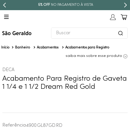
5% OFF
NO PAGAMENTO À VISTA
PAR
Buscar
TERMOS MAIS BUSCADOS
Banheiro
Acabamentos
Acabamentos para Registro
1
º
revestimento
saiba mais sobre esse produto
2
º
níquel escovado
DECA
3
º
torneira
Acabamento Para Registro de Gaveta
4
º
atlas
1 1/4 e 1 1/2 Dream Red Gold
5
º
red gold
6
º
black matte
7
º
perola
8
º
deca you
Referência
4900.GL87.GD.RD