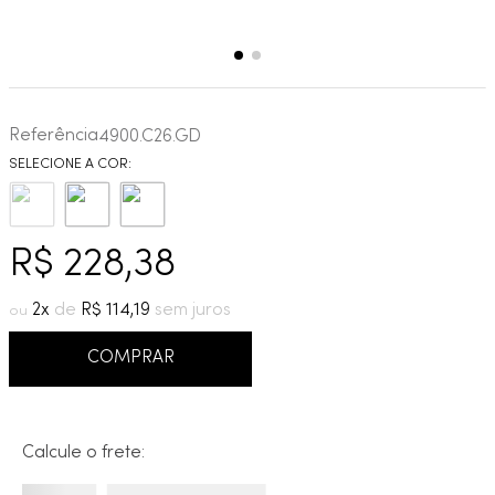
Referência
4900.C26.GD
R$
228
,
38
2
R$
114
,
19
COMPRAR
Calcule o frete: