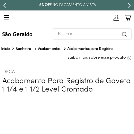
5% OFF
NO PAGAMENTO À VISTA
Buscar
TERMOS MAIS BUSCADOS
Banheiro
Acabamentos
Acabamentos para Registro
1
º
revestimento
saiba mais sobre esse produto
2
º
torneira
DECA
3
º
níquel escovado
Acabamento Para Registro de Gaveta
4
º
deca acabamento registro
1 1/4 e 1 1/2 Level Cromado
5
º
perola
6
º
atlas
7
º
red gold
8
º
black matte