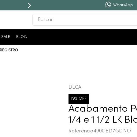
WhatsApp
Buscar
TERMOS MAIS BUSCADOS
SALE
BLOG
1
º
revestimento
 REGISTRO
2
º
níquel escovado
3
º
deca acabamento registro
4
º
torneira
5
º
perola
DECA
6
º
atlas
19%
OFF
7
º
black matte
Acabamento Pa
8
º
red gold
1/4 e 1 1/2 LK B
9
º
deca you
Referência
4900.BL17.GD.NO