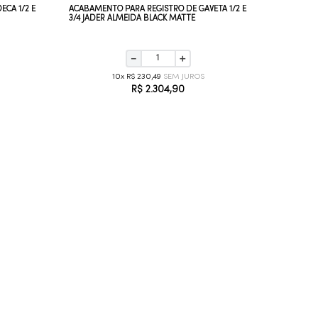
CA 1/2 E
ACABAMENTO PARA REGISTRO DE GAVETA 1/2 E
ACABAMEN
3/4 JADER ALMEIDA BLACK MATTE
SLIM CR
－
＋
10
R$
230
,
49
R$
2
.
304
,
90