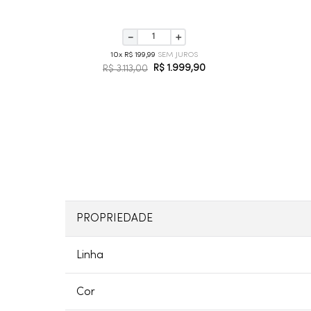
－
＋
10
R$
199
,
99
R$
1
.
999
,
90
R$
3
.
113
,
00
PROPRIEDADE
Linha
Cor