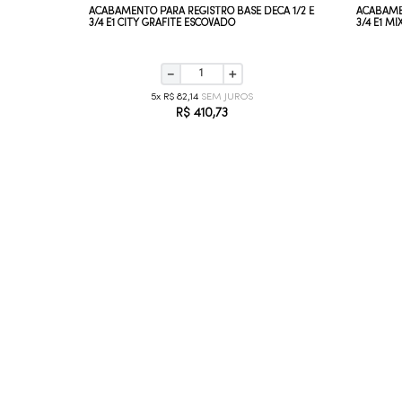
SSÃO 1/2
ACABAMENTO PARA REGISTRO BASE DECA 1/2 E
ACABAMEN
3/4 E1 CITY GRAFITE ESCOVADO
3/4 E1 M
－
＋
5
R$
82
,
14
R$
410
,
73