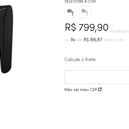
10
º
cobre escovado
R$
799
,
90
R$
985
,
64
9
R$
88
,
87
Calcule o frete:
Não sei meu CEP