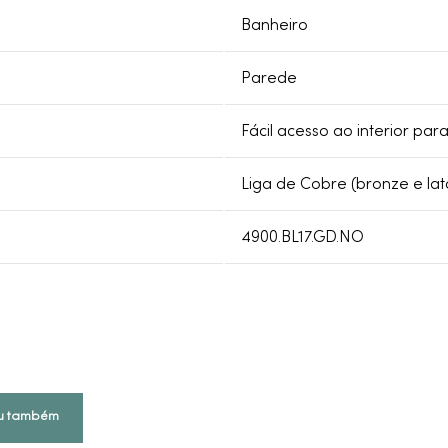
Banheiro
Parede
Fácil acesso ao interior pa
Liga de Cobre (bronze e lat
4900.BL17.GD.NO
u também