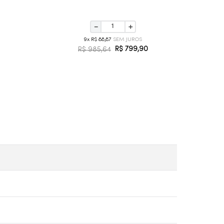
－
＋
9
R$
88
,
87
R$
799
,
90
R$
985
,
64