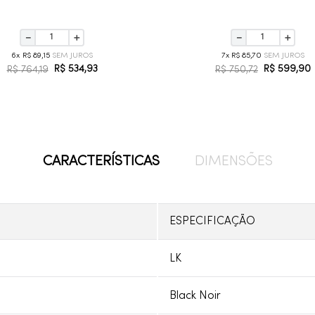
－
＋
－
＋
6
R$
89
,
15
7
R$
85
,
70
R$
534
,
93
R$
599
,
90
R$
764
,
19
R$
750
,
72
CARACTERÍSTICAS
DIMENSÕES
ESPECIFICAÇÃO
LK
Black Noir