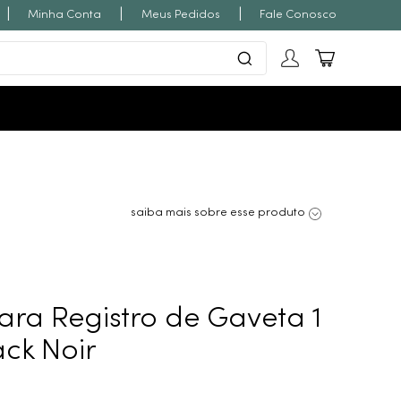
|
|
|
Minha Conta
Meus Pedidos
Fale Conosco
saiba mais sobre esse produto
ra Registro de Gaveta 1
lack Noir