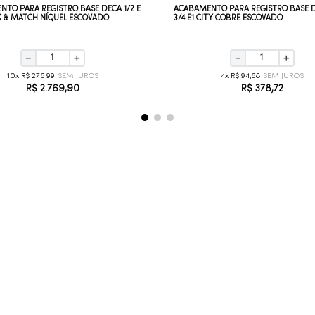
TO PARA REGISTRO BASE DECA 1/2 E
ACABAMENTO PARA REGISTRO BASE DE
IX & MATCH NÍQUEL ESCOVADO
3/4 E1 CITY COBRE ESCOVADO
－
＋
－
＋
10
R$
276
,
99
4
R$
94
,
68
R$
2
.
769
,
90
R$
378
,
72