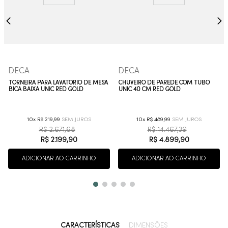
DECA
DECA
TORNEIRA PARA LAVATÓRIO DE MESA
CHUVEIRO DE PAREDE COM TUBO
BICA BAIXA UNIC RED GOLD
UNIC 40 CM RED GOLD
10
R$
219
,
99
10
R$
489
,
99
R$
2
.
671
,
68
R$
14
.
467
,
39
R$
2
.
199
,
90
R$
4
.
899
,
90
ADICIONAR AO CARRINHO
ADICIONAR AO CARRINHO
CARACTERÍSTICAS
DIMENSÕES