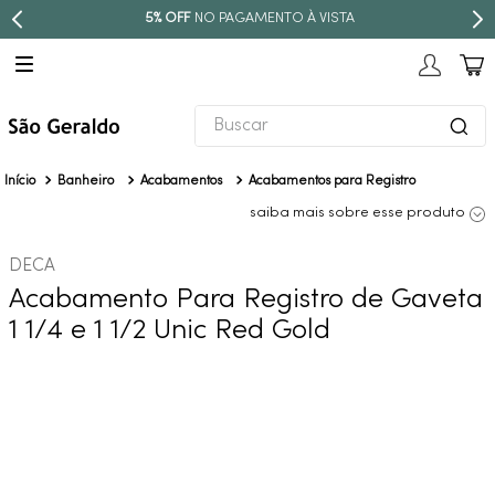
STA
PARCELE EM ATÉ
10X SEM JUROS
Buscar
TERMOS MAIS BUSCADOS
Banheiro
Acabamentos
Acabamentos para Registro
1
º
revestimento
saiba mais sobre esse produto
2
º
níquel escovado
DECA
3
º
deca acabamento registro
Acabamento Para Registro de Gaveta
4
º
torneira
1 1/4 e 1 1/2 Unic Red Gold
5
º
atlas
6
º
perola
7
º
deca you
8
º
black matte