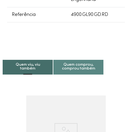
Referência
4900.GL90.GD.RD
Quem viu, viu
Quem comprou,
também
comprou também