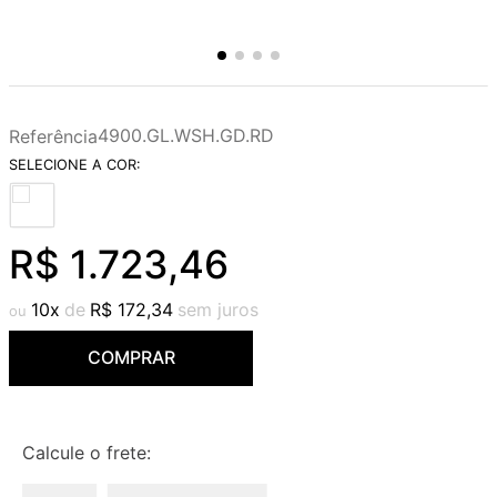
4900.GL.WSH.GD.RD
Referência
R$
1
.
723
,
46
10
R$
172
,
34
COMPRAR
Calcule o frete: