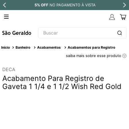
5% OFF
NO PAGAMENTO À VISTA
Buscar
TERMOS MAIS BUSCADOS
Banheiro
Acabamentos
Acabamentos para Registro
1
º
revestimento
saiba mais sobre esse produto
2
º
níquel escovado
DECA
3
º
deca acabamento registro
Acabamento Para Registro de
4
º
torneira
Gaveta 1 1/4 e 1 1/2 Wish Red Gold
5
º
atlas
6
º
perola
7
º
deca you
8
º
black matte