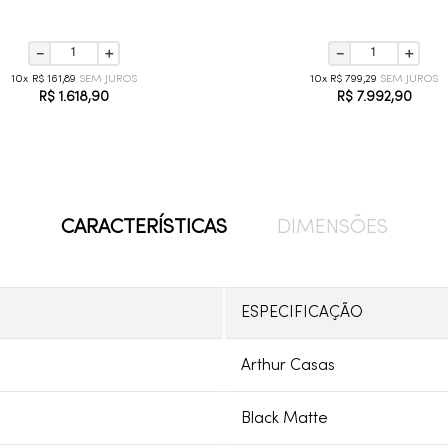
－
＋
－
＋
10
R$
161
,
89
10
R$
799
,
29
R$
1
.
618
,
90
R$
7
.
992
,
90
CARACTERÍSTICAS
DIMENSÕES
ESPECIFICAÇÃO
Arthur Casas
Black Matte