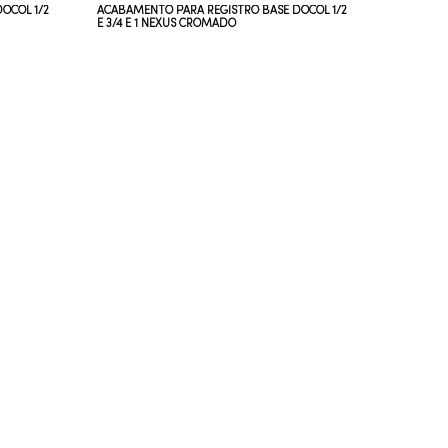
OCOL 1/2
ACABAMENTO PARA REGISTRO BASE DOCOL 1/2
ACABAMEN
E 3/4 E 1 NEXUS CROMADO
E 3/4 E 1 