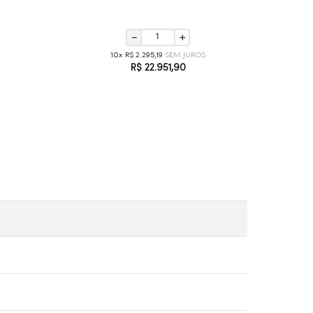
－
＋
10
R$
2
.
295
,
19
R$
22
.
951
,
90