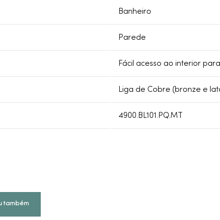
Banheiro
Parede
Fácil acesso ao interior pa
Liga de Cobre (bronze e lat
4900.BL101.PQ.MT
u também