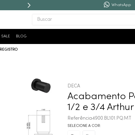
WhatsApp
Buscar
TERMOS MAIS BUSCADOS
SALE
BLOG
1
º
revestimento
 REGISTRO
2
º
níquel escovado
3
º
deca acabamento registro
4
º
torneira
5
º
atlas
DECA
6
º
perola
Acabamento Pa
7
º
deca you
1/2 e 3/4 Arthu
8
º
black matte
Referência
4900.BL101.PQ.MT
9
º
red gold