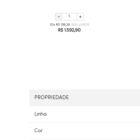
－
＋
10
R$
159
,
29
R$
1
.
592
,
90
PROPRIEDADE
Linha
Cor