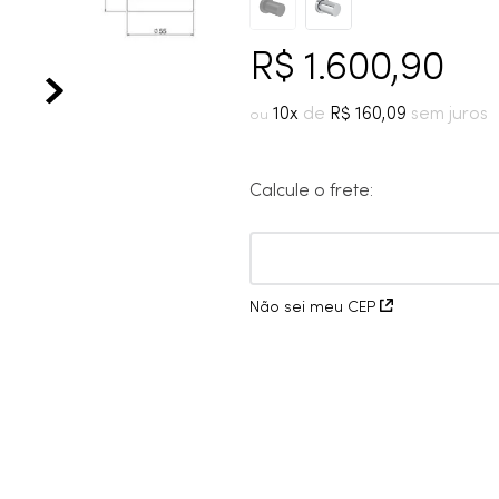
10
º
cobre escovado
R$
1
.
600
,
90
10
R$
160
,
09
Calcule o frete:
Não sei meu CEP