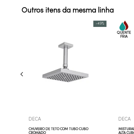
Outros itens da mesma linha
-
49%
COMPRAR AGORA
VEJA MAIS
DECA
DECA
CHUVEIRO DE TETO COM TUBO CUBO
MISTURAD
CROMADO
ALTA CU