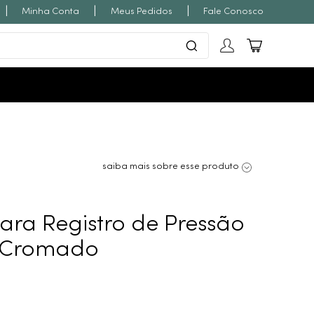
|
|
|
Minha Conta
Meus Pedidos
Fale Conosco
saiba mais sobre esse produto
ra Registro de Pressão
o Cromado