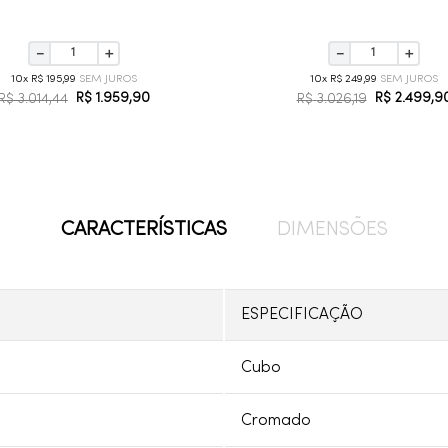
－
＋
－
＋
10
R$
195
,
99
10
R$
249
,
99
R$
1
.
959
,
90
R$
2
.
499
,
9
R$
3
.
014
,
44
R$
3
.
026
,
19
CARACTERÍSTICAS
DIMENSÕES
ESPECIFICAÇÃO
Cubo
Cromado