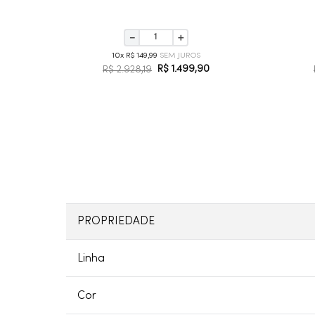
－
＋
10
R$
149
,
99
R$
1
.
499
,
90
R$
2
.
928
,
19
PROPRIEDADE
Linha
Cor