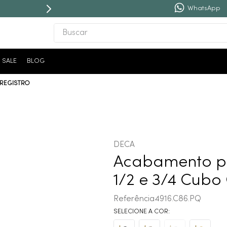
WhatsApp
Buscar
TERMOS MAIS BUSCADOS
SALE
BLOG
1
º
revestimento
 REGISTRO
2
º
níquel escovado
3
º
deca acabamento registro
4
º
torneira
5
º
atlas
DECA
6
º
perola
Acabamento pa
7
º
deca you
1/2 e 3/4 Cub
8
º
black matte
Referência
4916.C86.PQ
9
º
red gold