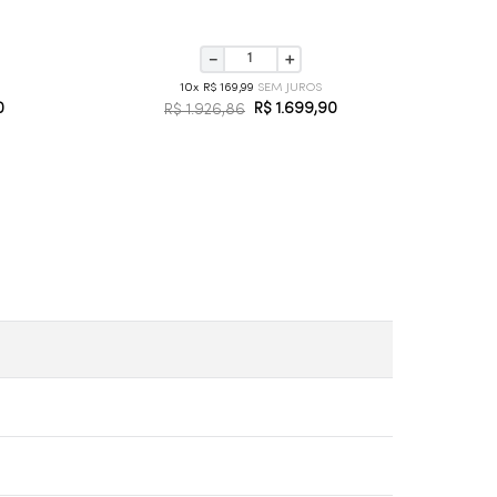
－
＋
10
R$
169
,
99
0
R$
1
.
699
,
90
R$
1
.
926
,
86