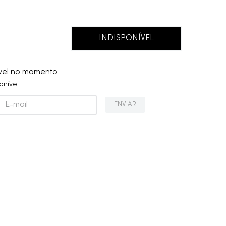
INDISPONÍVEL
ível no momento
onível
ENVIAR