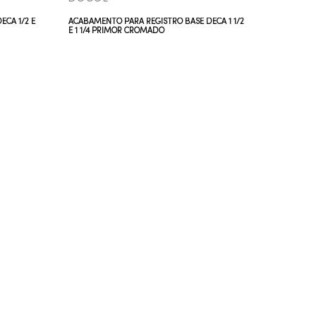
CA 1/2 E
ACABAMENTO PARA REGISTRO BASE DECA 1 1/2
ACABAMEN
E 1 1/4 PRIMOR CROMADO
E 3/4 E1