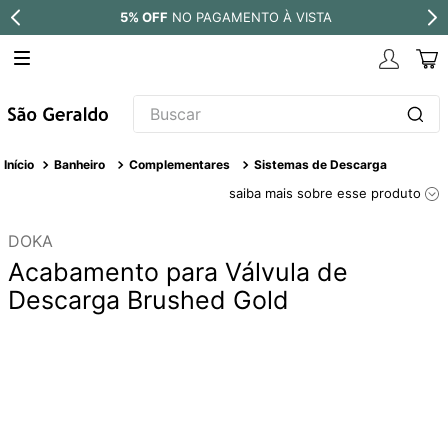
À VISTA
PARCELE EM ATÉ
10X SEM 
Buscar
TERMOS MAIS BUSCADOS
Banheiro
Complementares
Sistemas de Descarga
1
º
revestimento
saiba mais sobre esse produto
2
º
torneira
DOKA
3
º
níquel escovado
Acabamento para Válvula de
4
º
deca acabamento registro
Descarga Brushed Gold
5
º
perola
6
º
atlas
7
º
red gold
8
º
black matte