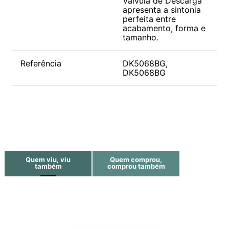
Válvula de Descarga
apresenta a sintonia
perfeita entre
acabamento, forma e
tamanho.
Referência
DK5068BG,
DK5068BG
Quem viu, viu
Quem comprou,
também
comprou também