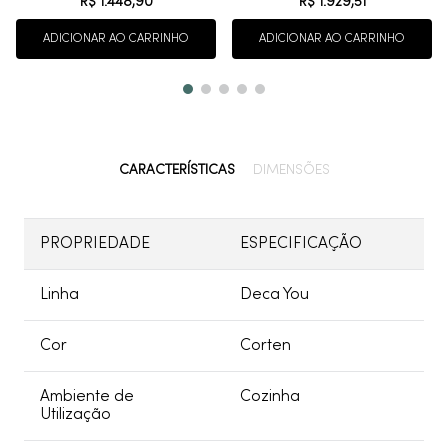
R$
1
.
448
,
90
R$
1
.
929
,
51
ADICIONAR AO CARRINHO
ADICIONAR AO CARRINHO
CARACTERÍSTICAS
DIMENSÕES
PROPRIEDADE
ESPECIFICAÇÃO
Linha
Deca You
Cor
Corten
Ambiente de
Cozinha
Utilização