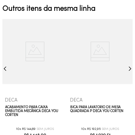
Outros itens da mesma linha
DECA
DECA
ACABAMENTO PARA CAIXA
BICA PARA LAVATÓRIO DE MESA
EMBUTIDA MECÂNICA DECA YOU
QUADRADA P DECA YOU CORTEN
CORTEN
10
R$
144
,
89
10
R$
192
,
95