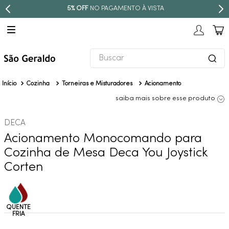
PARCELE EM ATÉ
10X SEM JUROS
Buscar
TERMOS MAIS BUSCADOS
Cozinha
Torneiras e Misturadores
Acionamento
1
º
revestimento
saiba mais sobre esse produto
2
º
níquel escovado
DECA
3
º
torneira
Acionamento Monocomando para
4
º
atlas
Cozinha de Mesa Deca You Joystick
5
º
red gold
Corten
6
º
black matte
7
º
perola
8
º
deca you