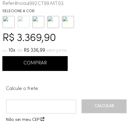
Referência
4992.CT99.MT.03
9
º
cobre escovado
10
º
grafite escovado
R$
3
.
369
,
90
10
R$
336
,
99
COMPRAR
Calcule o frete:
Não sei meu CEP