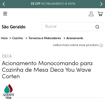
5% OFF
NO PAGAMENTO À VISTA
Buscar
TERMOS MAIS BUSCADOS
Cozinha
Torneiras e Misturadores
Acionamento
1
º
revestimento
saiba mais sobre esse produto
2
º
níquel escovado
DECA
3
º
torneira
Acionamento Monocomando para
4
º
atlas
Cozinha de Mesa Deca You Wave
5
º
black matte
Corten
6
º
red gold
7
º
perola
8
º
deca you