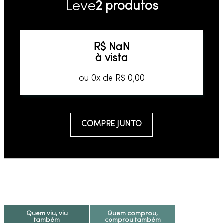
Leve
2 produtos
R$
NaN
à vista
ou
0
x de
R$
0
,
00
COMPRE JUNTO
Quem viu, viu
Quem comprou,
também
comprou também