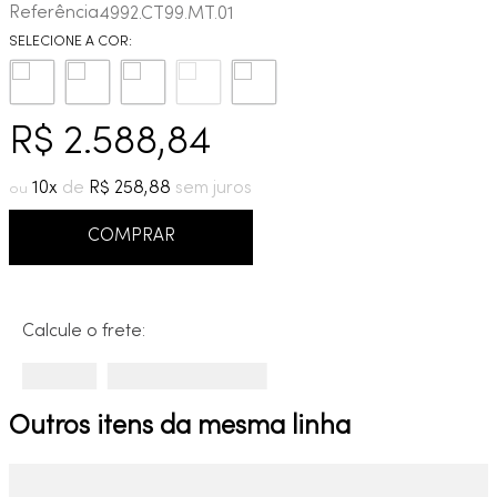
Referência
4992.CT99.MT.01
9
º
cobre escovado
10
º
grafite escovado
R$
2
.
588
,
84
10
R$
258
,
88
COMPRAR
Calcule o frete:
Outros itens da mesma linha