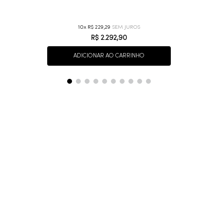
10
R$
229
,
29
R$
2
.
292
,
90
ADICIONAR AO CARRINHO