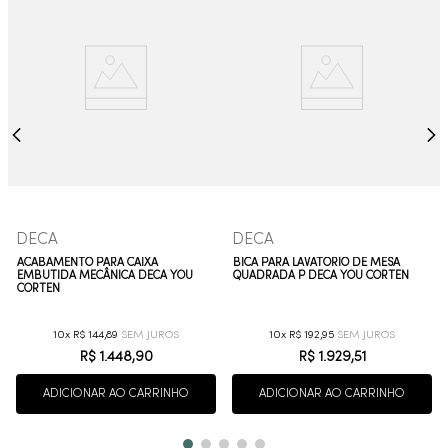
DECA
DECA
ACABAMENTO PARA CAIXA
BICA PARA LAVATÓRIO DE MESA
EMBUTIDA MECÂNICA DECA YOU
QUADRADA P DECA YOU CORTEN
CORTEN
10
R$
144
,
89
10
R$
192
,
95
R$
1
.
448
,
90
R$
1
.
929
,
51
ADICIONAR AO CARRINHO
ADICIONAR AO CARRINHO