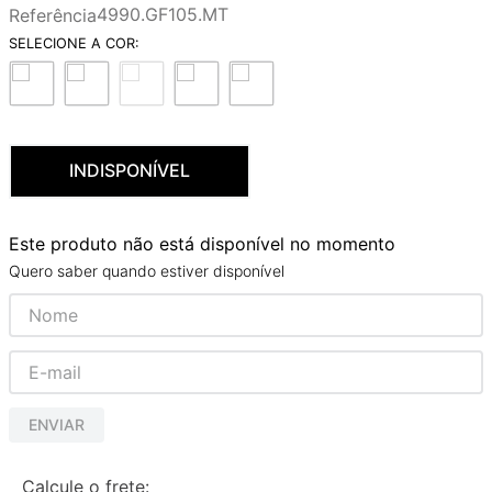
4990.GF105.MT
Referência
9
º
deca you
10
º
cobre escovado
INDISPONÍVEL
Este produto não está disponível no momento
Quero saber quando estiver disponível
ENVIAR
Calcule o frete: