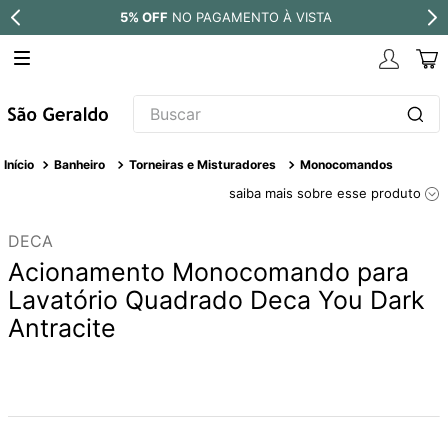
NTO À VISTA
PARCELE EM ATÉ
10X 
Buscar
TERMOS MAIS BUSCADOS
Banheiro
Torneiras e Misturadores
Monocomandos
1
º
revestimento
saiba mais sobre esse produto
2
º
níquel escovado
DECA
3
º
deca acabamento registro
Acionamento Monocomando para
4
º
torneira
Lavatório Quadrado Deca You Dark
Antracite
5
º
perola
6
º
atlas
7
º
black matte
8
º
red gold