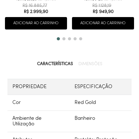
R$
16
.
885
,
77
R$
1
.
128
,
19
R$
2
.
999
,
90
R$
949
,
90
ADICIONAR AO CARRINHO
ADICIONAR AO CARRINHO
CARACTERÍSTICAS
DIMENSÕES
PROPRIEDADE
ESPECIFICAÇÃO
Cor
Red Gold
Ambiente de
Banheiro
Utilização