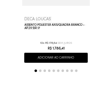
DECA LOUCAS
ASSENTO POLIESTER AXIS/QUADRA BRANCO -
AP.217.BR.17
10
R$
178
,
64
R$
1
.
786
,
41
ADICIONAR AO CARRINHO