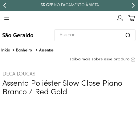
5% OFF
NO PAGAMENTO À VISTA
Buscar
TERMOS MAIS BUSCADOS
Banheiro
Assentos
1
º
revestimento
saiba mais sobre esse produto
2
º
níquel escovado
DECA LOUCAS
3
º
deca acabamento registro
Assento Poliéster Slow Close Piano
4
º
torneira
Branco / Red Gold
5
º
atlas
6
º
perola
7
º
deca you
8
º
black matte