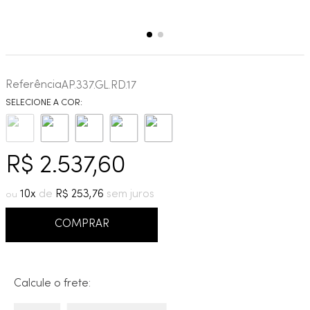
Referência
AP.337.GL.RD.17
R$
2
.
537
,
60
10
R$
253
,
76
COMPRAR
Calcule o frete: