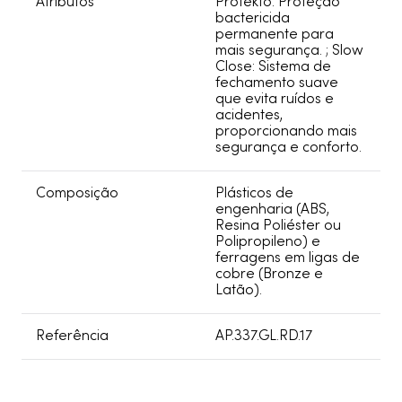
Atributos
Protekto: Proteção
bactericida
permanente para
mais segurança. ; Slow
Close: Sistema de
fechamento suave
que evita ruídos e
acidentes,
proporcionando mais
segurança e conforto.
Composição
Plásticos de
engenharia (ABS,
Resina Poliéster ou
Polipropileno) e
ferragens em ligas de
cobre (Bronze e
Latão).
Referência
AP.337.GL.RD.17