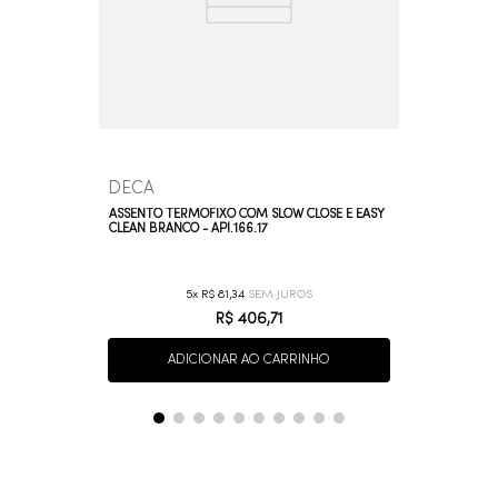
DECA
ASSENTO TERMOFIXO COM SLOW CLOSE E EASY
CLEAN BRANCO - API.166.17
5
R$
81
,
34
R$
406
,
71
ADICIONAR AO CARRINHO