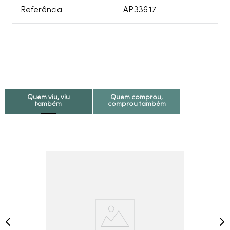
Referência
AP.336.17
Quem viu, viu
Quem comprou,
também
comprou também