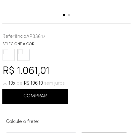
Referência
AP.336.17
R$
1
.
061
,
01
10
R$
106
,
10
COMPRAR
Calcule o frete: