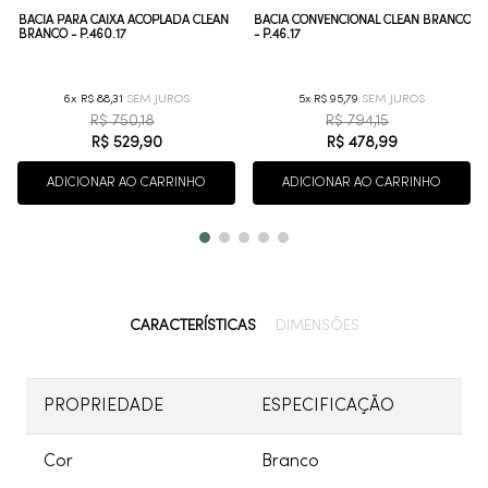
BACIA PARA CAIXA ACOPLADA CLEAN
BACIA CONVENCIONAL CLEAN BRANCO
BRANCO - P.460.17
- P.46.17
6
R$
88
,
31
5
R$
95
,
79
R$
750
,
18
R$
794
,
15
R$
529
,
90
R$
478
,
99
ADICIONAR AO CARRINHO
ADICIONAR AO CARRINHO
CARACTERÍSTICAS
DIMENSÕES
PROPRIEDADE
ESPECIFICAÇÃO
Cor
Branco