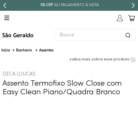
5% OFF
NO PAGAMENTO À VISTA
Buscar
TERMOS MAIS BUSCADOS
Banheiro
Assentos
1
º
revestimento
saiba mais sobre esse produto
2
º
níquel escovado
DECA LOUCAS
3
º
torneira
Assento Termofixo Slow Close com
4
º
atlas
Easy Clean Piano/Quadra Branco
5
º
red gold
6
º
black matte
7
º
perola
8
º
deca you