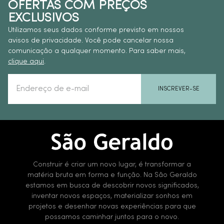
OFERTAS COM PREÇOS
EXCLUSIVOS
Utilizamos seus dados conforme previsto em nossos
avisos de privacidade. Você pode cancelar nossa
comunicação a qualquer momento. Para saber mais,
clique aqui
.
INSCREVER-SE
Construir é criar um novo lugar, é transformar a
matéria bruta em forma e função. Na São Geraldo
estamos em busca de descobrir novos significados,
inventar novos espaços, materializar sonhos em
projetos e desenhar novas experiências para que
possamos caminhar juntos para o novo.