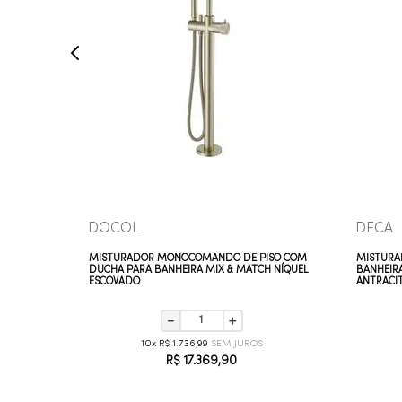
COMPRAR AGORA
VEJA MAIS
DOCOL
DECA
SO PARA
MISTURADOR MONOCOMANDO DE PISO COM
MISTURA
INBOW
DUCHA PARA BANHEIRA MIX & MATCH NÍQUEL
BANHEIR
ESCOVADO
ANTRACI
TA
－
＋
10
R$
1
.
736
,
99
R$
17
.
369
,
90