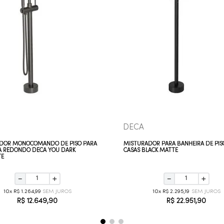
COMPRAR AGORA
COMPRAR AGORA
VEJA MAIS
VEJA MAIS
DECA
DOR MONOCOMANDO DE PISO PARA
MISTURADOR PARA BANHEIRA DE PIS
A REDONDO DECA YOU DARK
CASAS BLACK MATTE
TE
－
＋
－
＋
10
R$
1
.
264
,
99
10
R$
2
.
295
,
19
R$
12
.
649
,
90
R$
22
.
951
,
90