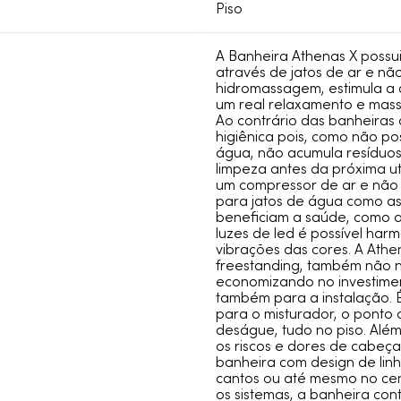
Piso
A Banheira Athenas X possu
através de jatos de ar e n
hidromassagem, estimula a 
um real relaxamento e mass
Ao contrário das banheiras
higiênica pois, como não p
água, não acumula resíduos
limpeza antes da próxima uti
um compressor de ar e não 
para jatos de água como as
beneficiam a saúde, como a
luzes de led é possível har
vibrações das cores. A Ath
freestanding, também não ne
economizando no investime
também para a instalação. 
para o misturador, o ponto 
deságue, tudo no piso. Além
os riscos e dores de cabeça
banheira com design de lin
cantos ou até mesmo no cen
os sistemas, a banheira con