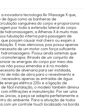
i a inovadora tecnologia Air Massage X que,
ão de água como as banheiras de
circulação sanguínea do corpo e proporciona
agem por toda a extensão lateral do corpo.
 de hidromassagem, a Athenas X é muito mais
ossui tubulação interna para passagem de
 que possam causar mal cheiro ou exijam a
lização. É mais silenciosa, pois possui apenas
necessita de um motor com força suficiente
 hidromassagens. Possui ainda sistemas que
 cromoterapia. Através de um conjunto de
monizar as energias do corpo por meio das
enas não possui emendas e é no modelo
cessita de alvenaria para ser instalada,
nto de mão de obra para o revestimento e
É necessário apenas as entradas de água
de energia elétrica 220v e a ligação de
 de fácil instalação, o modelo também diminui
 com infiltrações e manutenção. Por ser uma
has únicas, a peça se adapta perfeitamente a
tro do ambiente. Para a ativação de todos
ta com um controle touch localizado na borda