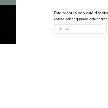
10
º
cobre escovado
Este produto não está dispon
Quero saber quando estiver disp