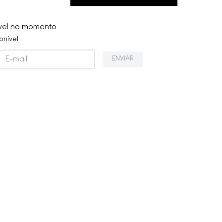
ível no momento
onível
ENVIAR