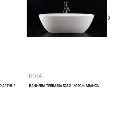
INDISPONÍVEL
VEJA MAIS
DOKA
DOKA
O ARTHUR
BANHEIRA TERRASSA 528 X 1702CM BRANCA
BANHEIRA