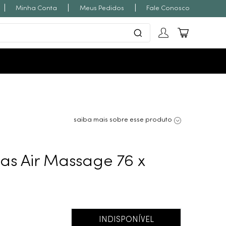
|
|
|
Minha Conta
Meus Pedidos
Fale Conosco
saiba mais sobre esse produto
as Air Massage 76 x
INDISPONÍVEL