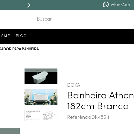
WhatsApp
Buscar
TERMOS MAIS BUSCADOS
SALE
BLOG
1
º
revestimento
RADOR PARA BANHEIRA
2
º
níquel escovado
3
º
deca acabamento registro
4
º
torneira
5
º
atlas
DOKA
6
º
perola
Banheira Athen
7
º
deca you
182cm Branca
8
º
black matte
Referência
DK4854
9
º
red gold