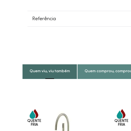
Referência
Quem viu, viu também
Quem comprou, compro