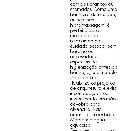
com pés brancos ou
cromados. Como uma
banheira de imersão,
ou seja sem
hidromassagem, é
perfeita para
momentos de
relaxamento e
cuidado pessoal, sem
barulho ou
necessidades
especiais de
higienização antes do
banho, e, seu modelo
freestanding,
flexibiliza os projetos
de arquitetura e evita
incomodações ou
investimento em mão-
de-obra para
alvenaria. Não
amarela ou desbota
Mantém a água
aquecida
Recomendado para 1