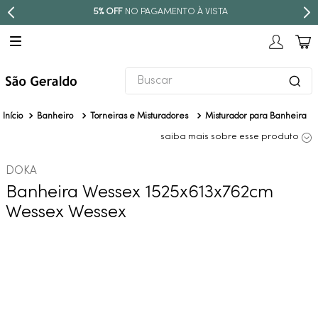
PARCELE EM ATÉ
10X SEM JUROS
Buscar
TERMOS MAIS BUSCADOS
Banheiro
Torneiras e Misturadores
Misturador para Banheira
1
º
revestimento
saiba mais sobre esse produto
2
º
níquel escovado
DOKA
3
º
deca acabamento registro
Banheira Wessex 1525x613x762cm
4
º
torneira
Wessex Wessex
5
º
atlas
6
º
perola
7
º
deca you
8
º
black matte