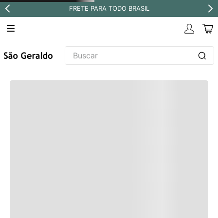
FRETE PARA TODO BRASIL
Buscar
TERMOS MAIS BUSCADOS
1
º
revestimento
2
º
níquel escovado
3
º
deca acabamento registro
4
º
torneira
5
º
perola
6
º
atlas
7
º
black matte
8
º
red gold