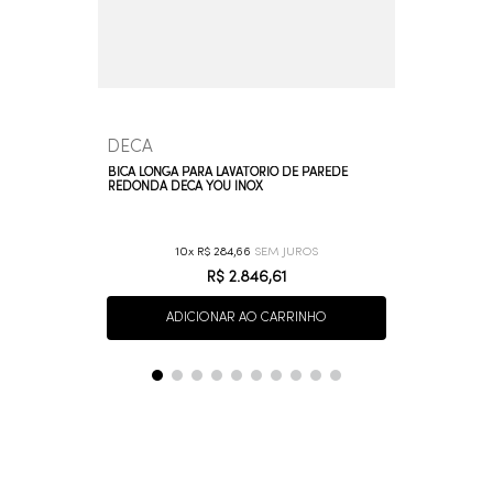
DECA
BICA LONGA PARA LAVATÓRIO DE PAREDE
REDONDA DECA YOU INOX
10
R$
284
,
66
R$
2
.
846
,
61
ADICIONAR AO CARRINHO