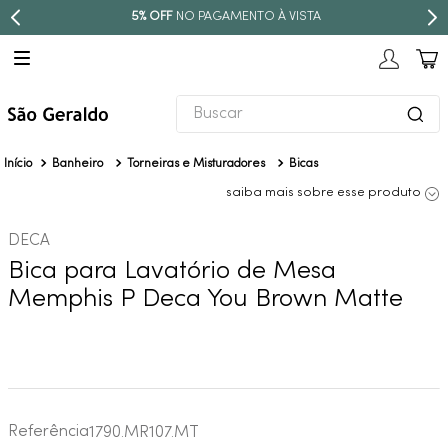
NO PAGAMENTO À VISTA
PARCELE E
Buscar
TERMOS MAIS BUSCADOS
Banheiro
Torneiras e Misturadores
Bicas
1
º
revestimento
saiba mais sobre esse produto
2
º
níquel escovado
DECA
3
º
deca acabamento registro
Bica para Lavatório de Mesa
4
º
torneira
Memphis P Deca You Brown Matte
5
º
perola
6
º
atlas
7
º
black matte
8
º
red gold
Referência
1790.MR107.MT