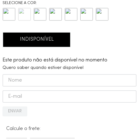
9
º
deca you
10
º
cobre escovado
INDISPONÍVEL
Este produto não está disponível no momento
Quero saber quando estiver disponível
ENVIAR
Calcule o frete: