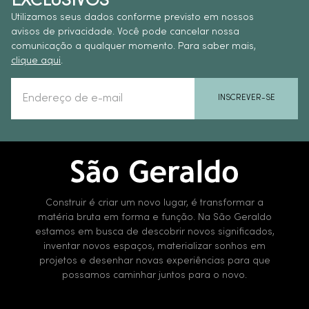
EXCLUSIVOS
Utilizamos seus dados conforme previsto em nossos
avisos de privacidade. Você pode cancelar nossa
comunicação a qualquer momento. Para saber mais,
clique aqui
.
INSCREVER-SE
Construir é criar um novo lugar, é transformar a
matéria bruta em forma e função. Na São Geraldo
estamos em busca de descobrir novos significados,
inventar novos espaços, materializar sonhos em
projetos e desenhar novas experiências para que
possamos caminhar juntos para o novo.