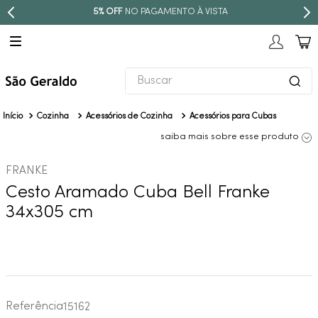
5% OFF
NO PAGAMENTO À VISTA
PAR
Buscar
TERMOS MAIS BUSCADOS
Cozinha
Acessórios de Cozinha
Acessórios para Cubas
1
º
revestimento
saiba mais sobre esse produto
2
º
níquel escovado
FRANKE
3
º
torneira
Cesto Aramado Cuba Bell Franke
4
º
atlas
34x305 cm
5
º
red gold
6
º
black matte
7
º
perola
8
º
deca you
Referência
15162