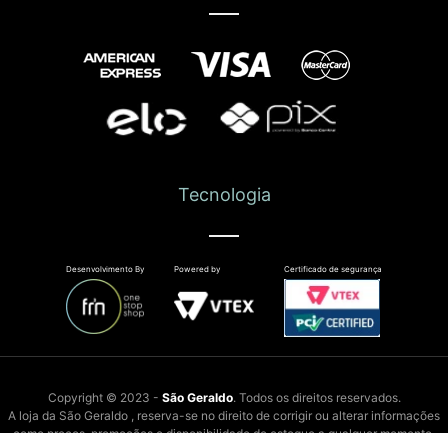
Tecnologia
Desenvolvimento By
Powered by
Certificado de segurança
Copyright © 2023 -
São Geraldo
. Todos os direitos reservados.
A loja da São Geraldo , reserva-se no direito de corrigir ou alterar informações
como preços, promoções e disponibilidade de estoque a qualquer momento.