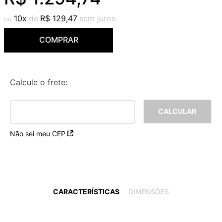
9
º
deca you
10
R$
129
,
47
10
º
cobre escovado
COMPRAR
Calcule o frete:
Não sei meu CEP
CARACTERÍSTICAS
DIMENSÕES