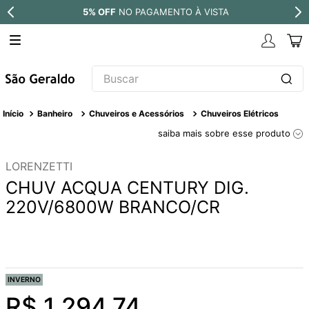
5% OFF
NO PAGAMENTO À VISTA
Buscar
TERMOS MAIS BUSCADOS
Banheiro
Chuveiros e Acessórios
Chuveiros Elétricos
1
º
revestimento
saiba mais sobre esse produto
2
º
níquel escovado
LORENZETTI
3
º
deca acabamento registro
CHUV ACQUA CENTURY DIG.
4
º
torneira
220V/6800W BRANCO/CR
5
º
perola
6
º
atlas
7
º
red gold
INVERNO
8
º
black matte
R$
1
.
294
,
74