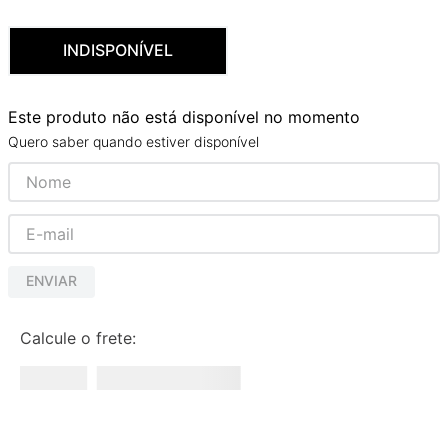
9
º
red gold
INDISPONÍVEL
10
º
cobre escovado
Este produto não está disponível no momento
Quero saber quando estiver disponível
ENVIAR
Calcule o frete: