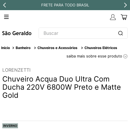
FRETE PARA TODO BRASIL
Buscar
TERMOS MAIS BUSCADOS
Banheiro
Chuveiros e Acessórios
Chuveiros Elétricos
1
º
revestimento
saiba mais sobre esse produto
2
º
níquel escovado
LORENZETTI
3
º
deca acabamento registro
Chuveiro Acqua Duo Ultra Com
4
º
torneira
Ducha 220V 6800W Preto e Matte
Gold
5
º
atlas
6
º
perola
7
º
deca you
8
º
black matte
INVERNO