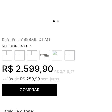
1998.GL.CT.MT
Referência
R$
2
.
599
,
90
R$
3
.
718
,
47
10
R$
259
,
99
COMPRAR
Calcule o frete: