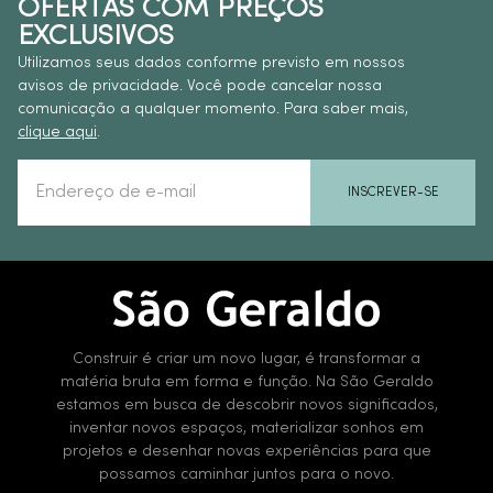
OFERTAS COM PREÇOS
EXCLUSIVOS
Utilizamos seus dados conforme previsto em nossos
avisos de privacidade. Você pode cancelar nossa
comunicação a qualquer momento. Para saber mais,
clique aqui
.
INSCREVER-SE
Construir é criar um novo lugar, é transformar a
matéria bruta em forma e função. Na São Geraldo
estamos em busca de descobrir novos significados,
inventar novos espaços, materializar sonhos em
projetos e desenhar novas experiências para que
possamos caminhar juntos para o novo.