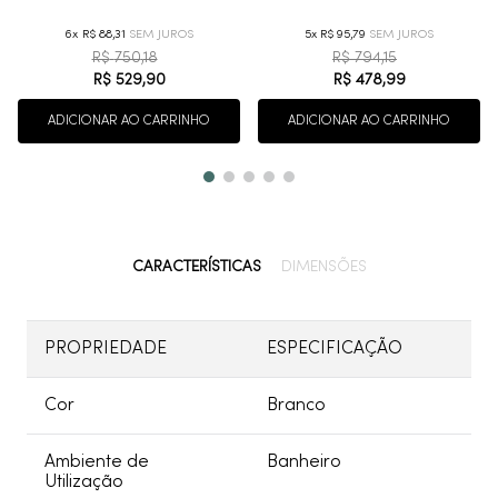
6
R$
88
,
31
5
R$
95
,
79
R$
750
,
18
R$
794
,
15
R$
529
,
90
R$
478
,
99
ADICIONAR AO CARRINHO
ADICIONAR AO CARRINHO
CARACTERÍSTICAS
DIMENSÕES
PROPRIEDADE
ESPECIFICAÇÃO
Cor
Branco
Ambiente de
Banheiro
Utilização