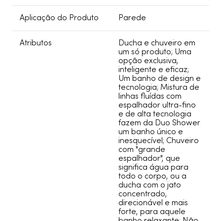
Aplicação do Produto
Parede
Atributos
Ducha e chuveiro em
um só produto; Uma
opção exclusiva,
inteligente e eficaz;
Um banho de design e
tecnologia; Mistura de
linhas fluídas com
espalhador ultra-fino
e de alta tecnologia
fazem da Duo Shower
um banho único e
inesquecível; Chuveiro
com "grande
espalhador", que
significa água para
todo o corpo, ou a
ducha com o jato
concentrado,
direcionável e mais
forte, para aquele
banho relaxante; Não