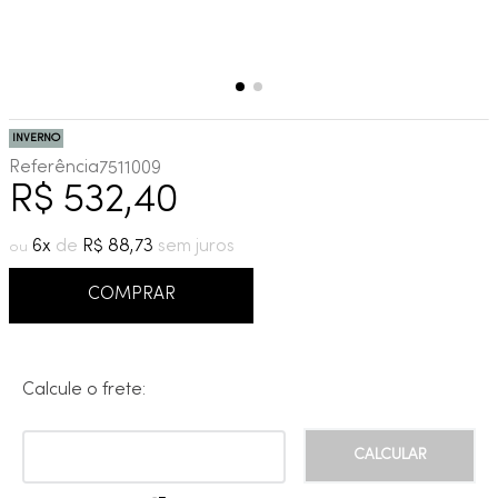
INVERNO
Referência
7511009
R$
532
,
40
6
R$
88
,
73
COMPRAR
Calcule o frete: