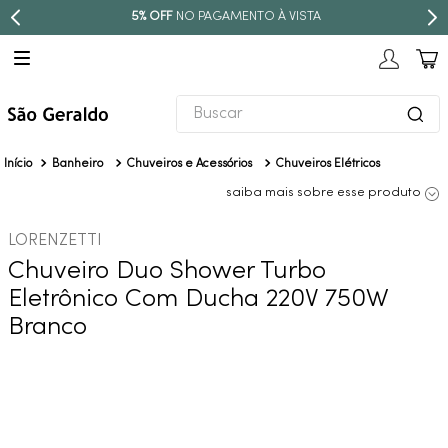
5% OFF
NO PAGAMENTO À VISTA
Buscar
TERMOS MAIS BUSCADOS
Banheiro
Chuveiros e Acessórios
Chuveiros Elétricos
1
º
revestimento
saiba mais sobre esse produto
2
º
níquel escovado
LORENZETTI
3
º
torneira
Chuveiro Duo Shower Turbo
4
º
atlas
Eletrônico Com Ducha 220V 750W
5
º
red gold
Branco
6
º
black matte
7
º
perola
8
º
deca you