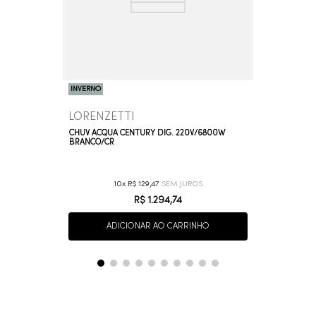
INVERNO
LORENZETTI
CHUV ACQUA CENTURY DIG. 220V/6800W
BRANCO/CR
10
R$
129
,
47
R$
1
.
294
,
74
ADICIONAR AO CARRINHO