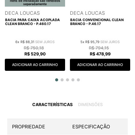
Itens de instalação são vendidos
separadamente
DECA LOUCAS
DECA LOUCAS
BACIA PARA CAIXA ACOPLADA
BACIA CONVENCIONAL CLEAN
CLEAN BRANCO - P.460.17
BRANCO - P.46.17
6
R$
88
,
31
5
R$
95
,
79
R$
750
,
18
R$
794
,
15
R$
529
,
90
R$
478
,
99
ADICIONAR AO CARRINHO
ADICIONAR AO CARRINHO
CARACTERÍSTICAS
DIMENSÕES
PROPRIEDADE
ESPECIFICAÇÃO