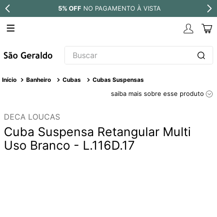
5% OFF
NO PAGAMENTO À VISTA
Buscar
TERMOS MAIS BUSCADOS
Banheiro
Cubas
Cubas Suspensas
1
º
revestimento
saiba mais sobre esse produto
2
º
níquel escovado
DECA LOUCAS
3
º
deca acabamento registro
Cuba Suspensa Retangular Multi
4
º
torneira
Uso Branco - L.116D.17
5
º
perola
6
º
atlas
7
º
red gold
8
º
black matte