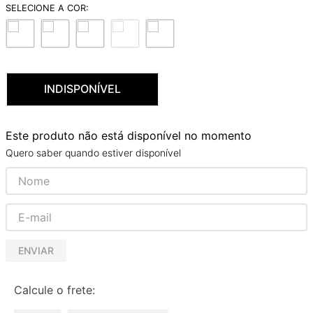
9
º
red gold
10
º
cobre escovado
INDISPONÍVEL
Este produto não está disponível no momento
Quero saber quando estiver disponível
ENVIAR
Calcule o frete: