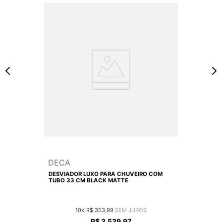
DECA
DESVIADOR LUXO PARA CHUVEIRO COM
TUBO 33 CM BLACK MATTE
10
R$
353
,
99
R$
3
.
539
,
97