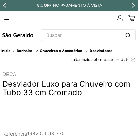
NTO À VISTA
PARCELE EM ATÉ
10X 
Buscar
TERMOS MAIS BUSCADOS
Banheiro
Chuveiros e Acessórios
Desviadores
1
º
revestimento
saiba mais sobre esse produto
2
º
níquel escovado
DECA
3
º
deca acabamento registro
Desviador Luxo para Chuveiro com
4
º
torneira
Tubo 33 cm Cromado
5
º
atlas
6
º
perola
7
º
deca you
8
º
black matte
1982.C.LUX.330
Referência