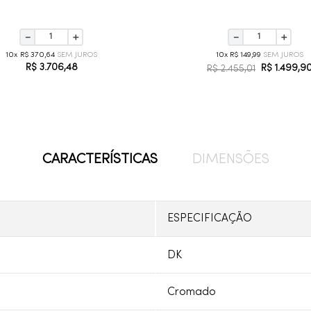
－
＋
－
＋
10
R$
370
,
64
10
R$
149
,
99
R$
3
.
706
,
48
R$
1
.
499
,
9
R$
2
.
455
,
01
CARACTERÍSTICAS
DIMENSÕES
ESPECIFICAÇÃO
DK
Cromado