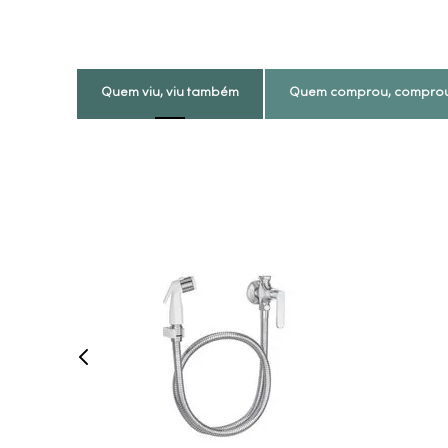
Quem viu, viu também
Quem comprou, compro
COMPRAR AGORA
VEJA MAIS