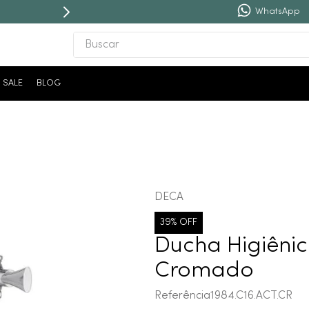
WhatsApp
Buscar
TERMOS MAIS BUSCADOS
SALE
BLOG
1
º
revestimento
2
º
níquel escovado
3
º
deca acabamento registro
4
º
torneira
5
º
atlas
DECA
6
º
perola
39%
OFF
7
º
deca you
Ducha Higiênic
8
º
black matte
Cromado
9
º
red gold
Referência
1984.C16.ACT.CR