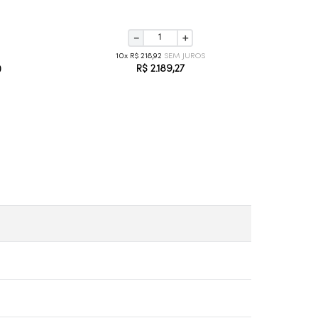
－
＋
10
R$
218
,
92
R$
2
.
189
,
27
0