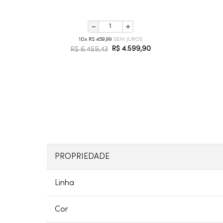
－
＋
10
R$
459
,
99
R$
4
.
599
,
90
R$
6
.
459
,
43
PROPRIEDADE
Linha
Cor