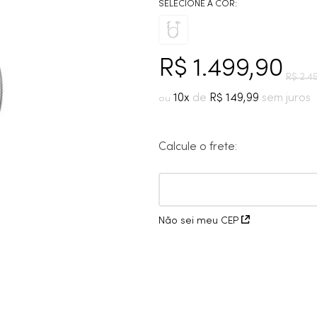
10
º
cobre escovado
R$
1
.
499
,
90
R$
2
.
4
10
R$
149
,
99
Calcule o frete:
Não sei meu CEP