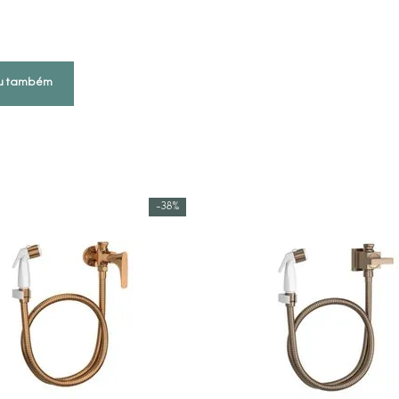
u também
-
38%
COMPRAR AGORA
COMPRAR AGORA
VEJA MAIS
VEJA MAIS