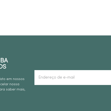
EBA
OS
isto em nossos
ncelar nossa
ra saber mais,