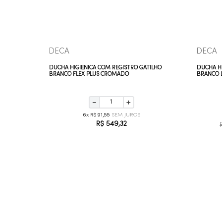
DECA
DECA
TILHO
DUCHA HIGIÊNICA COM REGISTRO GATILHO
DUCHA HI
BRANCO FLEX PLUS CROMADO
BRANCO 
－
＋
6
R$
91
,
55
R$
549
,
32