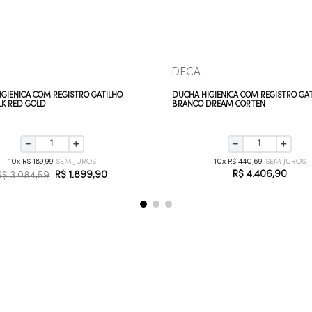
DECA
GIÊNICA COM REGISTRO GATILHO
DUCHA HIGIÊNICA COM REGISTRO GA
LK RED GOLD
BRANCO DREAM CORTEN
－
＋
－
＋
10
R$
189
,
99
10
R$
440
,
69
R$
4
.
406
,
90
R$
1
.
899
,
90
R$
3
.
084
,
59