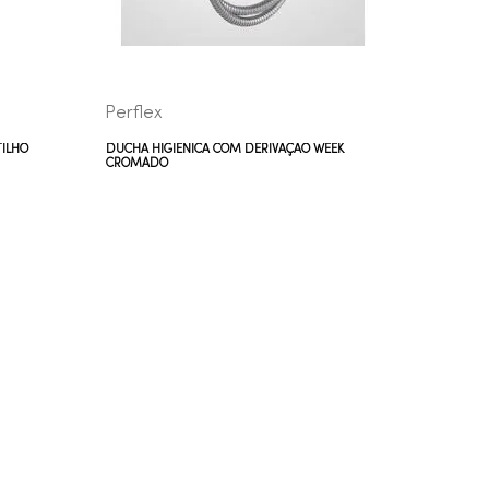
Perflex
Perflex
TILHO
DUCHA HIGIÊNICA COM DERIVAÇÃO WEEK
DUCHA HI
CROMADO
CROMAD