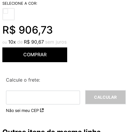
9
º
red gold
10
º
cobre escovado
R$
906
,
73
10
R$
90
,
67
COMPRAR
Calcule o frete:
Não sei meu CEP