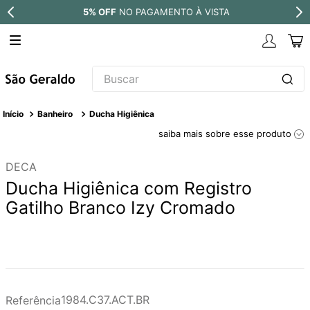
5% OFF
NO PAGAMENTO À VISTA
Buscar
TERMOS MAIS BUSCADOS
Banheiro
Ducha Higiênica
1
º
revestimento
saiba mais sobre esse produto
2
º
níquel escovado
DECA
3
º
deca acabamento registro
Ducha Higiênica com Registro
4
º
torneira
Gatilho Branco Izy Cromado
5
º
atlas
6
º
perola
7
º
deca you
8
º
black matte
1984.C37.ACT.BR
Referência