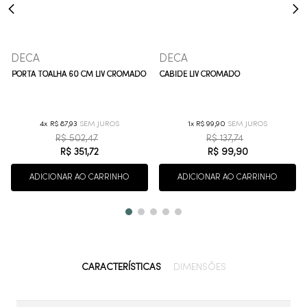
DECA
DECA
PORTA TOALHA 60 CM LIV CROMADO
CABIDE LIV CROMADO
4
R$
87
,
93
1
R$
99
,
90
R$
502
,
47
R$
137
,
74
R$
351
,
72
R$
99
,
90
ADICIONAR AO CARRINHO
ADICIONAR AO CARRINHO
CARACTERÍSTICAS
DIMENSÕES