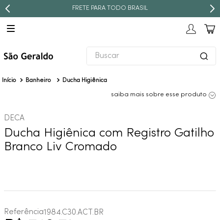
FRETE PARA TODO BRASIL
Buscar
TERMOS MAIS BUSCADOS
Banheiro
Ducha Higiênica
1
º
revestimento
saiba mais sobre esse produto
2
º
níquel escovado
DECA
3
º
deca acabamento registro
Ducha Higiênica com Registro Gatilho
4
º
torneira
Branco Liv Cromado
5
º
atlas
6
º
perola
7
º
deca you
8
º
black matte
Referência
1984.C30.ACT.BR