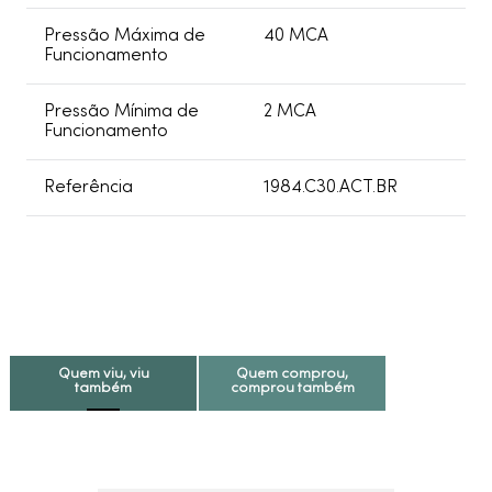
e latão),Plásticos de
Engenharia,Elastômeros
Pressão Máxima de
40 MCA
Funcionamento
Pressão Mínima de
2 MCA
Funcionamento
Referência
1984.C30.ACT.BR
Quem viu, viu
Quem comprou,
também
comprou também