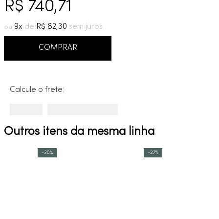
R$
740
,
71
9
º
red gold
10
º
cobre escovado
9
R$
82
,
30
COMPRAR
Calcule o frete:
Outros itens da mesma linha