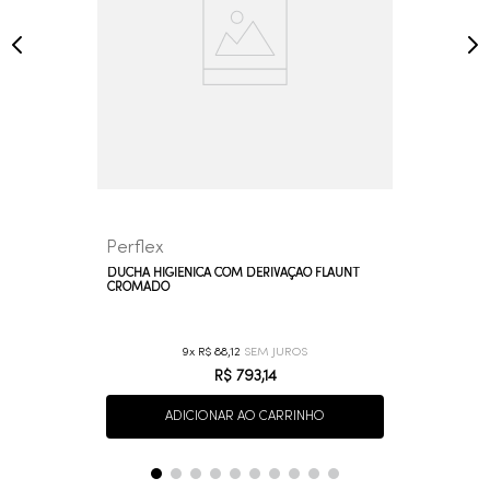
Perflex
DUCHA HIGIÊNICA COM DERIVAÇÃO FLAUNT
CROMADO
9
R$
88
,
12
R$
793
,
14
ADICIONAR AO CARRINHO