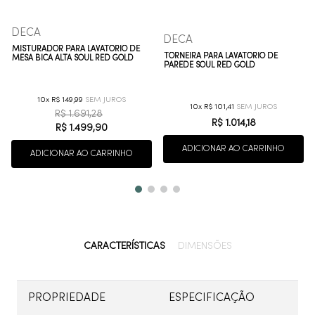
DECA
DECA
MISTURADOR PARA LAVATÓRIO DE
TORNEIRA PARA LAVATÓRIO DE
MESA BICA ALTA SOUL RED GOLD
PAREDE SOUL RED GOLD
10
R$
149
,
99
10
R$
101
,
41
R$
1
.
691
,
28
R$
1
.
014
,
18
R$
1
.
499
,
90
ADICIONAR AO CARRINHO
ADICIONAR AO CARRINHO
CARACTERÍSTICAS
DIMENSÕES
PROPRIEDADE
ESPECIFICAÇÃO