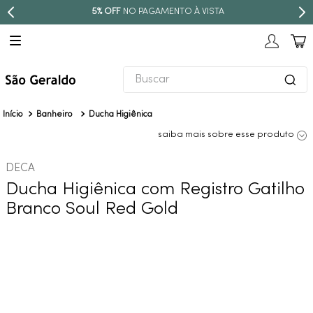
GAMENTO À VISTA
PARCELE EM ATÉ
Buscar
TERMOS MAIS BUSCADOS
Banheiro
Ducha Higiênica
1
º
revestimento
saiba mais sobre esse produto
2
º
torneira
DECA
3
º
níquel escovado
Ducha Higiênica com Registro Gatilho
4
º
deca acabamento registro
Branco Soul Red Gold
5
º
perola
6
º
atlas
7
º
red gold
8
º
black matte