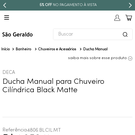
5% OFF
NO PAGAMENTO À VISTA
Buscar
TERMOS MAIS BUSCADOS
Banheiro
Chuveiros e Acessórios
Ducha Manual
1
º
revestimento
saiba mais sobre esse produto
2
º
níquel escovado
DECA
3
º
torneira
Ducha Manual para Chuveiro
4
º
atlas
Cilíndrica Black Matte
5
º
red gold
6
º
black matte
7
º
perola
8
º
deca you
Referência
4806.BL.CIL.MT