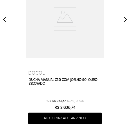
DOCOL
DUCHA MANUAL C30 COM JOELHO 90° OURO
ESCOVADO
10
R$
263
,
87
R$
2
.
638
,
74
ADICIONAR AO CARRINHO