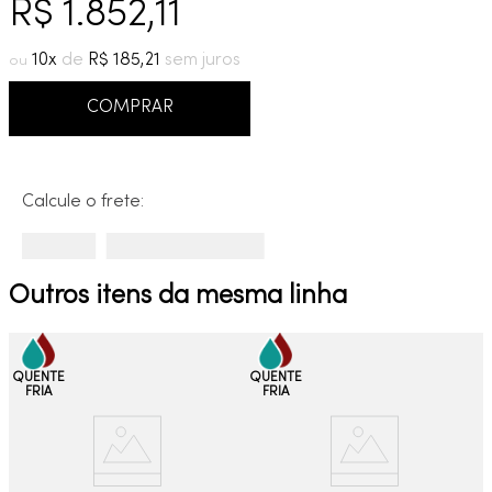
R$
1
.
852
,
11
9
º
cobre escovado
10
º
grafite escovado
10
R$
185
,
21
COMPRAR
Calcule o frete:
Outros itens da mesma linha