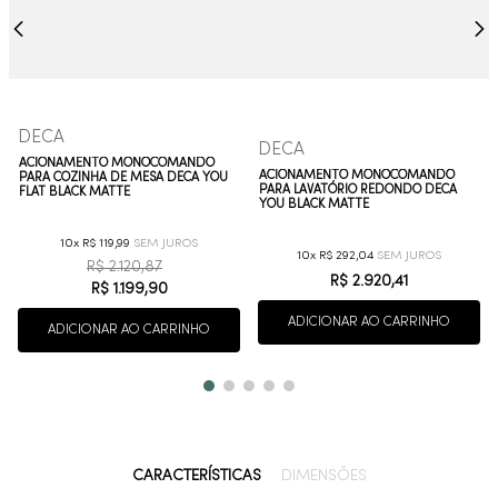
DECA
DECA
ACIONAMENTO MONOCOMANDO
ACIONAMENTO MONOCOMANDO
PARA COZINHA DE MESA DECA YOU
PARA LAVATÓRIO REDONDO DECA
FLAT BLACK MATTE
YOU BLACK MATTE
10
R$
119
,
99
10
R$
292
,
04
R$
2
.
120
,
87
R$
2
.
920
,
41
R$
1
.
199
,
90
ADICIONAR AO CARRINHO
ADICIONAR AO CARRINHO
CARACTERÍSTICAS
DIMENSÕES