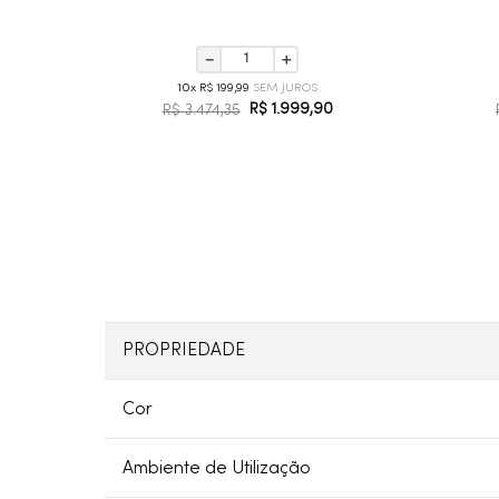
－
＋
10
R$
199
,
99
R$
1
.
999
,
90
R$
3
.
474
,
35
PROPRIEDADE
Cor
Ambiente de Utilização