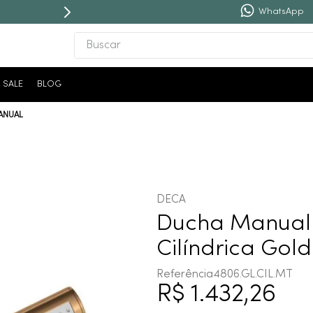
WhatsApp
Buscar
TERMOS MAIS BUSCADOS
SALE
BLOG
1
º
revestimento
ANUAL
2
º
níquel escovado
3
º
deca acabamento registro
4
º
torneira
5
º
atlas
DECA
6
º
perola
Ducha Manual 
7
º
deca you
Cilíndrica Gol
8
º
black matte
Referência
4806.GL.CIL.MT
R$
1
.
432
,
26
9
º
red gold