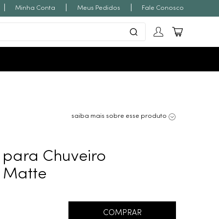
|
|
|
Minha Conta
Meus Pedidos
Fale Conosco
saiba mais sobre esse produto
para Chuveiro
d Matte
COMPRAR