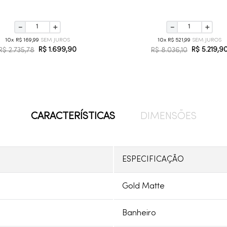
－
＋
－
＋
10
R$
169
,
99
10
R$
521
,
99
R$
1
.
699
,
90
R$
5
.
219
,
9
R$
2
.
735
,
78
R$
8
.
036
,
10
CARACTERÍSTICAS
DIMENSÕES
ESPECIFICAÇÃO
Gold Matte
Banheiro