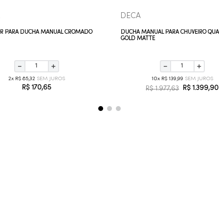
x
DECA
R PARA DUCHA MANUAL CROMADO
DUCHA MANUAL PARA CHUVEIRO QU
GOLD MATTE
－
＋
－
＋
2
R$
85
,
32
10
R$
139
,
99
R$
170
,
65
R$
1
.
399
,
90
R$
1
.
977
,
63