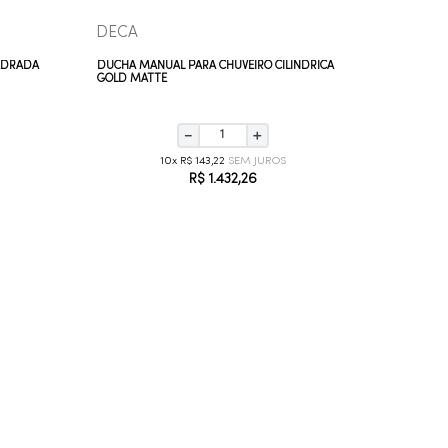
DECA
DECA
ADRADA
DUCHA MANUAL PARA CHUVEIRO CILÍNDRICA
DUCHA MA
GOLD MATTE
BLACK NO
－
＋
10
R$
143
,
22
R$
1
.
432
,
26