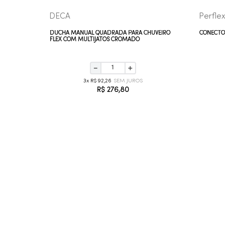
DECA
Perfle
NDRICA
DUCHA MANUAL QUADRADA PARA CHUVEIRO
CONECTO
FLEX COM MULTIJATOS CROMADO
－
＋
3
R$
92
,
26
R$
276
,
80