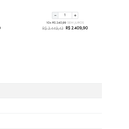
－
＋
10
R$
240
,
99
0
R$
2
.
409
,
90
R$
3
.
449
,
43