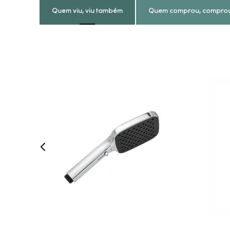
Quem viu, viu também
Quem comprou, compro
COMPRAR AGORA
VEJA MAIS