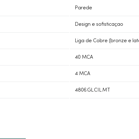
Parede
Design e sofisticaçao
Liga de Cobre (bronze e lat
40 MCA
4 MCA
4806.GL.CIL.MT