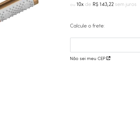
10
º
cobre escovado
10
R$
143
,
22
Calcule o frete:
Não sei meu CEP