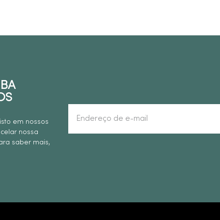
EBA
OS
isto em nossos
ncelar nossa
ra saber mais,