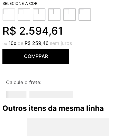
9
º
cobre escovado
10
º
grafite escovado
R$
2
.
594
,
61
10
R$
259
,
46
COMPRAR
Calcule o frete:
Outros itens da mesma linha