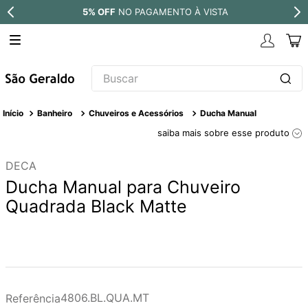
GAMENTO À VISTA
PARCELE EM ATÉ
Buscar
TERMOS MAIS BUSCADOS
Banheiro
Chuveiros e Acessórios
Ducha Manual
1
º
revestimento
saiba mais sobre esse produto
2
º
torneira
DECA
3
º
níquel escovado
Ducha Manual para Chuveiro
4
º
deca acabamento registro
Quadrada Black Matte
5
º
perola
6
º
atlas
7
º
red gold
8
º
black matte
4806.BL.QUA.MT
Referência