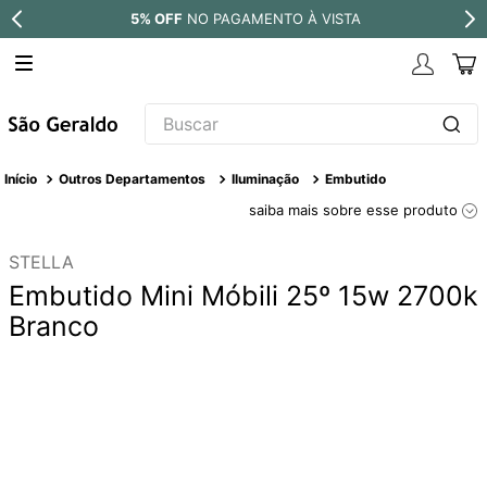
5% OFF
NO PAGAMENTO À VISTA
Buscar
TERMOS MAIS BUSCADOS
Outros Departamentos
Iluminação
Embutido
1
º
revestimento
saiba mais sobre esse produto
2
º
níquel escovado
STELLA
3
º
deca acabamento registro
Embutido Mini Móbili 25º 15w 2700k
4
º
torneira
Branco
5
º
perola
6
º
atlas
7
º
black matte
8
º
red gold