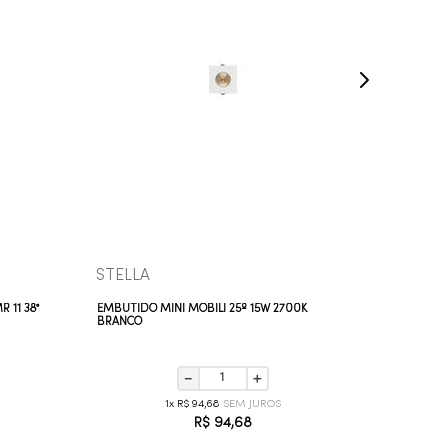
COMPRAR AGORA
VEJA MAIS
STELLA
STELLA
 11 38°
EMBUTIDO MINI MÓBILI 25º 15W 2700K
EMBUTIDO
BRANCO
PRETO
－
＋
1
R$
94
,
68
R$
94
,
68