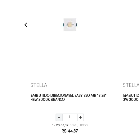
COMPRAR AGORA
VEJA MAIS
STELLA
STELL
3000K
EMBUTIDO DIRECIONÁVEL EASY EVO MR 16 38°
EMBUTIDO
45W 3000K BRANCO
3W 3000
－
＋
1
R$
44
,
37
R$
44
,
37