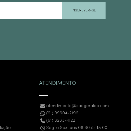
INSCREVER-SE
ATENDIMENTO
atendimento@saogeraldo.com
(61) 99904-2196
(61) 3233-4122
olução
Seg. a Sex: das 08:30 às 18:00