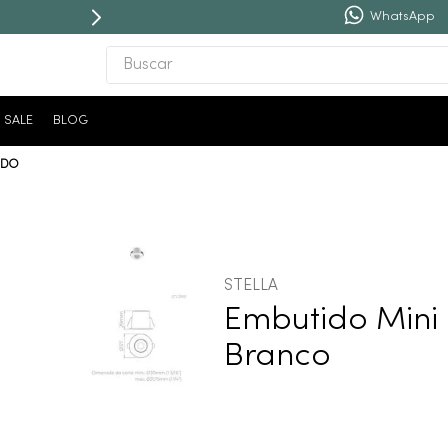
WhatsApp
Buscar
TERMOS MAIS BUSCADOS
SALE
BLOG
1
º
revestimento
IDO
2
º
torneira
3
º
níquel escovado
4
º
deca acabamento registro
5
º
perola
STELLA
6
º
atlas
Embutido Mini 
7
º
red gold
Branco
8
º
black matte
9
º
cobre escovado