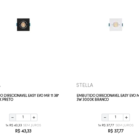
COMPRAR AGORA
COMPRAR AGORA
VEJA MAIS
VEJA MAIS
A
STELLA
 DIRECIONÁVEL EASY EVO MR 11 38°
EMBUTIDO DIRECIONÁVEL EASY EVO MR
K PRETO
3W 3000K BRANCO
－
＋
－
＋
1
R$
43
,
33
1
R$
37
,
77
R$
43
,
33
R$
37
,
77