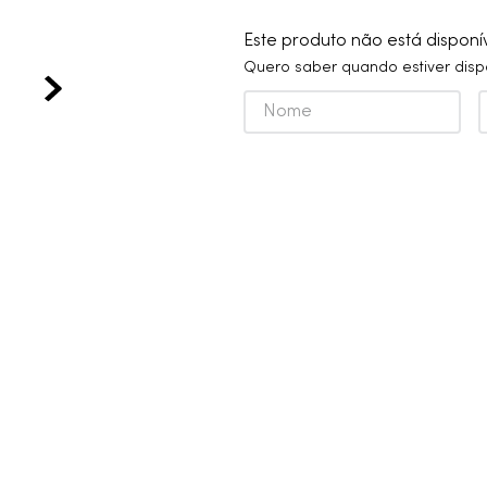
10
º
grafite escovado
Este produto não está dispon
Quero saber quando estiver disp