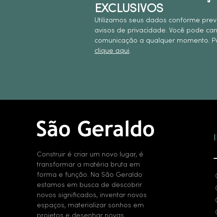
EXCLUSIVOS
Utilizamos seus dados conforme prev
avisos de privacidade. Você pode ca
comunicação a qualquer momento. Pa
clique aqui
.
Construir é criar um novo lugar, é
transformar a matéria bruta em
forma e função. Na São Geraldo
estamos em busca de descobrir
novos significados, inventar novos
espaços, materializar sonhos em
projetos e desenhar novas