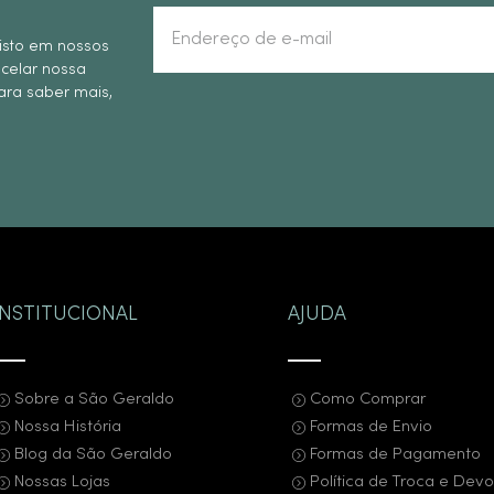
isto em nossos
ncelar nossa
ra saber mais,
INSTITUCIONAL
AJUDA
Sobre a São Geraldo
Como Comprar
Nossa História
Formas de Envio
Blog da São Geraldo
Formas de Pagamento
Nossas Lojas
Política de Troca e Dev