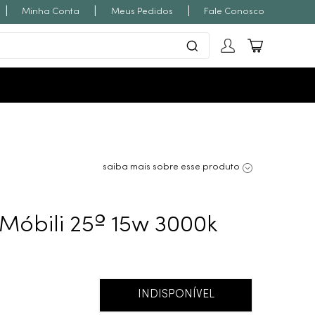
|
|
|
Minha Conta
Meus Pedidos
Fale Conosco
saiba mais sobre esse produto
Móbili 25º 15w 3000k
INDISPONÍVEL