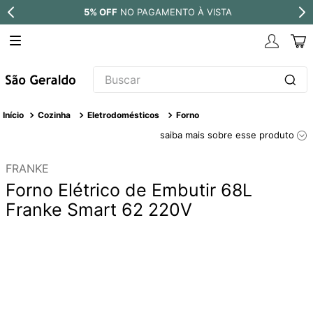
5% OFF
NO PAGAMENTO À VISTA
Buscar
TERMOS MAIS BUSCADOS
Cozinha
Eletrodomésticos
Forno
1
º
revestimento
saiba mais sobre esse produto
2
º
torneira
FRANKE
3
º
níquel escovado
Forno Elétrico de Embutir 68L
4
º
deca acabamento registro
Franke Smart 62 220V
5
º
perola
6
º
atlas
7
º
red gold
8
º
black matte