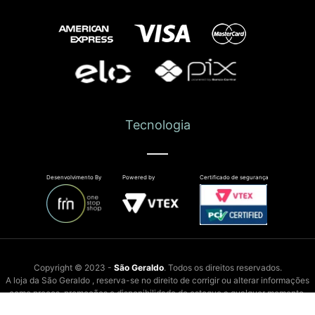
Tecnologia
Desenvolvimento By
Powered by
Certificado de segurança
Copyright © 2023 -
São Geraldo
. Todos os direitos reservados.
A loja da São Geraldo , reserva-se no direito de corrigir ou alterar informações
como preços, promoções e disponibilidade de estoque a qualquer momento.