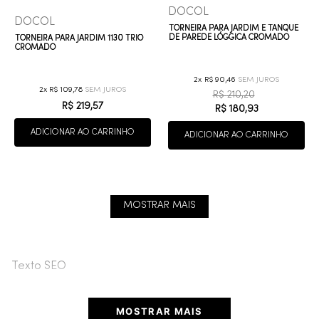
DOCOL
DOCOL
TORNEIRA PARA JARDIM E TANQUE
DE PAREDE LÓGGICA CROMADO
TORNEIRA PARA JARDIM 1130 TRIO
CROMADO
2
R$
90
,
46
2
R$
109
,
78
R$
210
,
20
R$
219
,
57
R$
180
,
93
ADICIONAR AO CARRINHO
ADICIONAR AO CARRINHO
MOSTRAR MAIS
Texto SEO
MOSTRAR MAIS