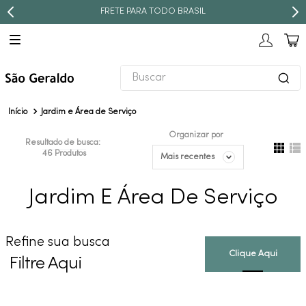
FRETE PARA TODO BRASIL
Buscar
TERMOS MAIS BUSCADOS
Jardim e Área de Serviço
1
º
revestimento
Organizar por
Resultado de busca:
2
º
torneira
46
Produtos
Mais recentes
3
º
níquel escovado
Jardim E Área De Serviço
4
º
deca acabamento registro
5
º
perola
Refine sua busca
6
º
atlas
Filtre Aqui
7
º
red gold
8
º
black matte