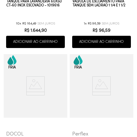
TANQUE PARA LAVANDERIA 60X50
VÁLVULA DE ESCOAMENTO PARA
CT-60 INOX ESCOVADO - 1019616
TANQUE SEM LADRAO 1 1/4 E 1 1/2
10
R$
164
,
49
1
R$
96
,
59
R$
1
.
644
,
90
R$
96
,
59
ADICIONAR AO CARRINHO
ADICIONAR AO CARRINHO
DOCOL
Perflex