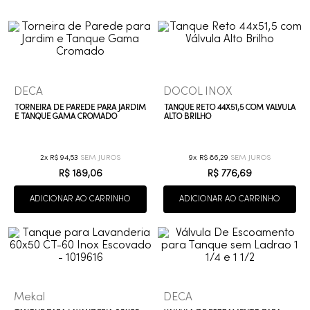
9
º
cobre escovado
10
º
grafite escovado
DECA
DOCOL INOX
TORNEIRA DE PAREDE PARA JARDIM
TANQUE RETO 44X51,5 COM VÁLVULA
E TANQUE GAMA CROMADO
ALTO BRILHO
2
R$
94
,
53
9
R$
86
,
29
R$
189
,
06
R$
776
,
69
ADICIONAR AO CARRINHO
ADICIONAR AO CARRINHO
Mekal
DECA